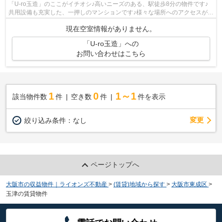
「U-ro玉造」のここがイチオシ♪高いニーズのある、駅徒歩8分の物件です♪
共用設備も充実した、一押しのマンションです♪様々な場所へのアクセスがし
やすくなる2駅利用可能な物件です♪当...
現在空室情報がありません。
「U-ro玉造」への
お問い合わせはこちら
1
0
1～1
該当物件数
件
空き数
件
件を表示
変更
絞り込み条件：
なし
ページトップへ
大阪市の収益物件｜ライオンズ不動産
>
(賃貸)地域から探す
>
大阪市東成区
>
玉津の賃貸物件