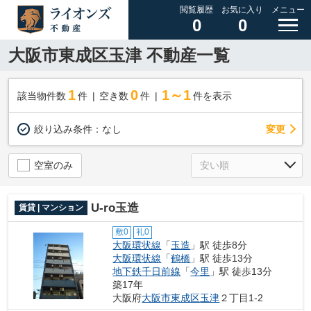
閲覧履歴
お気に入り
メニュー
0
0
大阪市東成区玉津 不動産一覧
1
0
1～1
該当物件数
件
空き数
件
件を表示
変更
絞り込み条件：
なし
空室のみ
U-ro玉造
賃貸 | マンション
敷0
礼0
大阪環状線
「
玉造
」駅 徒歩8分
大阪環状線
「
鶴橋
」駅 徒歩13分
地下鉄千日前線
「
今里
」駅 徒歩13分
築17年
大阪府
大阪市東成区
玉津
２丁目1-2