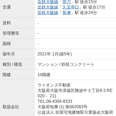
近鉄大阪線
「
弥刀
」駅 徒歩15分
交通
近鉄大阪線
「
久宝寺口
」駅 徒歩17分
近鉄大阪線
「
長瀬
」駅 徒歩24分
賃料
-
管理費等
-
面積
-
築年月
2021年 1月(築5年)
種別 / 構造
マンション / 鉄筋コンクリート
階建
10階建
ライオンズ不動産
大阪府大阪市浪速区難波中３丁目9-3 RE
020－ 211
TEL:06-4394-8333
取扱会社
大阪府知事 (1) 第062083号
公益法人 全国宅地建物取引業協会大阪府