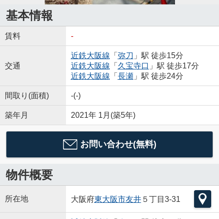
基本情報
賃料
-
近鉄大阪線
「
弥刀
」駅 徒歩15分
交通
近鉄大阪線
「
久宝寺口
」駅 徒歩17分
近鉄大阪線
「
長瀬
」駅 徒歩24分
間取り(面積)
-(-)
築年月
2021年 1月(築5年)
お問い合わせ(無料)
物件概要
所在地
大阪府
東大阪市
友井
５丁目3-31