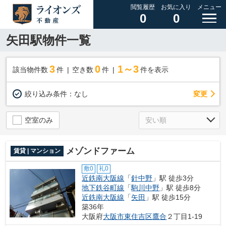
閲覧履歴
お気に入り
メニュー
0
0
矢田駅物件一覧
3
0
1～3
該当物件数
件
空き数
件
件を表示
変更
絞り込み条件：
なし
空室のみ
メゾンドファーム
賃貸 | マンション
敷0
礼0
近鉄南大阪線
「
針中野
」駅 徒歩3分
地下鉄谷町線
「
駒川中野
」駅 徒歩8分
近鉄南大阪線
「
矢田
」駅 徒歩15分
築36年
大阪府
大阪市東住吉区
鷹合
２丁目1-19