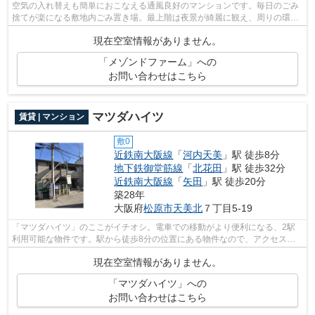
空気の入れ替えも簡単におこなえる通風良好のマンションです。毎日のごみ
捨てが楽になる敷地内ごみ置き場。最上階は夜景が綺麗に観え、周りの環境
も静かなのでプライベートな時間を楽...
現在空室情報がありません。
「メゾンドファーム」への
お問い合わせはこちら
マツダハイツ
賃貸 | マンション
敷0
近鉄南大阪線
「
河内天美
」駅 徒歩8分
地下鉄御堂筋線
「
北花田
」駅 徒歩32分
近鉄南大阪線
「
矢田
」駅 徒歩20分
築28年
大阪府
松原市
天美北
７丁目5-19
「マツダハイツ」のここがイチオシ。電車での移動がより便利になる、2駅
利用可能な物件です。駅から徒歩8分の位置にある物件なので、アクセスも
良好です。駐車場までの距離は20mです。...
現在空室情報がありません。
「マツダハイツ」への
お問い合わせはこちら