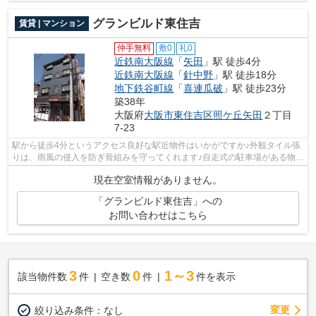
グランビルド東住吉
賃貸 | マンション
仲手無料
敷0
礼0
近鉄南大阪線
「
矢田
」駅 徒歩4分
近鉄南大阪線
「
針中野
」駅 徒歩18分
地下鉄谷町線
「
喜連瓜破
」駅 徒歩23分
築38年
大阪府
大阪市東住吉区
照ケ丘矢田
２丁目
7-23
駅から徒歩4分というアクセス良好な駅近物件はいかがですか♪外観タイル張
りは、雨風の侵入を防ぎ骨組みを守ってくれます♪自走式の駐車場がある物件
です♪安心と信頼のマンションタイプ...
現在空室情報がありません。
「グランビルド東住吉」への
お問い合わせはこちら
3
0
1～3
該当物件数
件
空き数
件
件を表示
変更
絞り込み条件：
なし