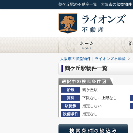
鶴ケ丘駅の不動産一覧｜大阪市の収益物件
大阪市の収益物件｜ライオンズ不動産
>
鶴ケ丘駅物件一覧
沿線
鶴ケ丘駅
賃料
下限なし～上限なし
駅徒歩
指定しない
設備条件
指定なし