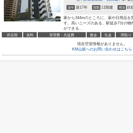
築17年
11階建
鉄
築年
階数
構造
家から344mのところに、薬や日用品
す。高いニーズのある、駅徒歩7分の物
ができる...
所在階
賃料
管理費・共益費
敷金
礼金
間取り
現在空室情報がありません。
KM山坂へのお問い合わせはこちら