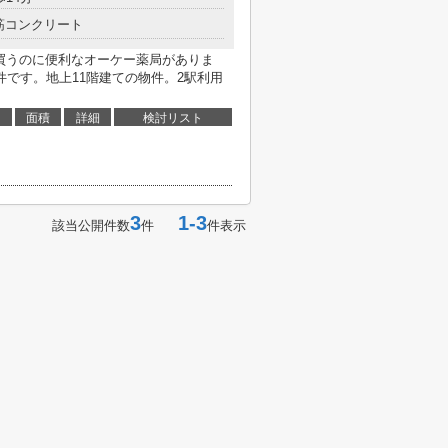
筋コンクリート
を買うのに便利なオーケー薬局がありま
件です。地上11階建ての物件。2駅利用
面積
詳細
検討リスト
3
1-3
該当公開件数
件
件表示