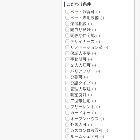
こだわり条件
ペット飼育可
(-)
ペット専用設備
(-)
楽器相談
(-)
陽当り良好
(-)
閑静な住宅地
(-)
デザイナーズ
(-)
リノベーション済
(-)
保証人不要
(-)
事務所可
(-)
２人入居可
(-)
バリアフリー
(-)
分割可
(-)
分譲タイプ
(-)
管理人常駐
(-)
眺望良好
(-)
二世帯住宅
(-)
フリーレント
(-)
カードキー
(-)
オープンハウス
(-)
外国人可
(-)
ガスコンロ設置可
(-)
ルームシェア可
(-)