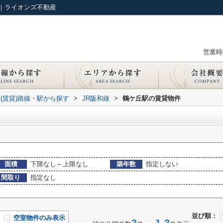
｜ライオンズ不動産
営業時間
(賃貸)路線・駅から探す
>
JR阪和線
>
鶴ケ丘駅の賃貸物件
面積
下限なし～上限なし
築年数
指定しない
間取り
指定なし
並び順：
空室物件のみ表示