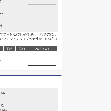
24
5分
造
です☆付近に駅が2駅あり、行き先に応
たマンションタイプの物件☆この物件は
面積
詳細
検討リスト
ら
4-10
3分
歩14分