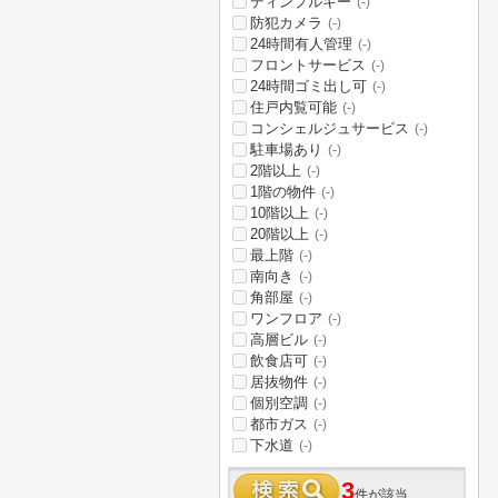
ディンプルキー
(-)
防犯カメラ
(-)
24時間有人管理
(-)
フロントサービス
(-)
24時間ゴミ出し可
(-)
住戸内覧可能
(-)
コンシェルジュサービス
(-)
駐車場あり
(-)
2階以上
(-)
1階の物件
(-)
10階以上
(-)
20階以上
(-)
最上階
(-)
南向き
(-)
角部屋
(-)
ワンフロア
(-)
高層ビル
(-)
飲食店可
(-)
居抜物件
(-)
個別空調
(-)
都市ガス
(-)
下水道
(-)
3
件が該当