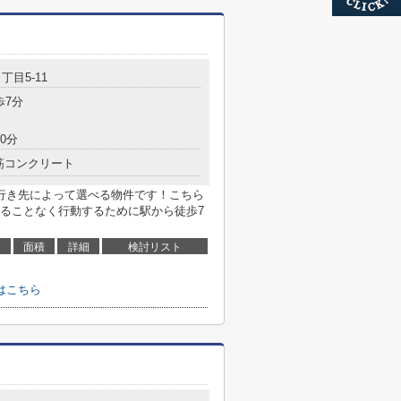
丁目5-11
歩7分
0分
筋コンクリート
行き先によって選べる物件です！こちら
ることなく行動するために駅から徒歩7
面積
詳細
検討リスト
はこちら