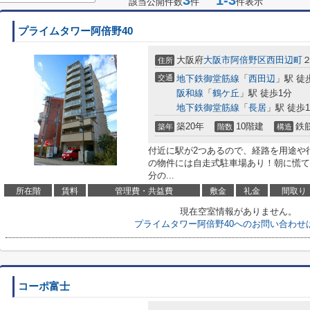
3
1-3
該当公開件数
件
件表示
プライムタワー阿倍野40
大阪府
大阪市阿倍野区
西田辺町
２
住所
交通
地下鉄御堂筋線
「
西田辺
」駅 徒
阪和線
「
鶴ケ丘
」駅 徒歩1分
地下鉄御堂筋線
「
長居
」駅 徒歩1
築20年
10階建
鉄
築年
階数
構造
付近に駅が2つあるので、経路を用途や
の物件には自走式駐車場あり！朝に慌て
分の...
所在階
賃料
管理費・共益費
敷金
礼金
間取り
現在空室情報がありません。
プライムタワー阿倍野40へのお問い合わせ
コーポ富士