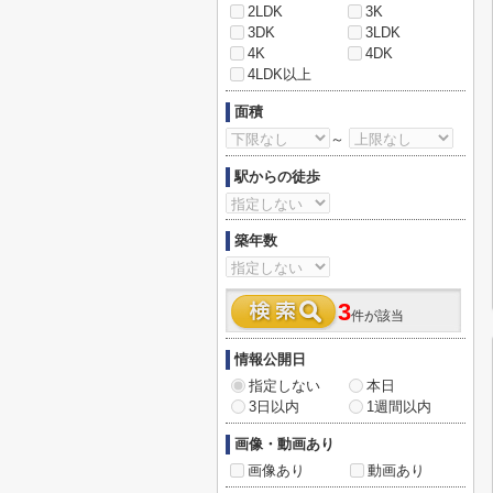
2LDK
3K
3DK
3LDK
4K
4DK
4LDK以上
面積
～
駅からの徒歩
築年数
3
件が該当
情報公開日
指定しない
本日
3日以内
1週間以内
画像・動画あり
画像あり
動画あり