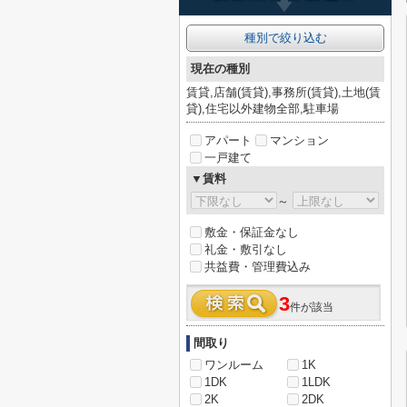
種別で絞り込む
現在の種別
賃貸,店舗(賃貸),事務所(賃貸),土地(賃
貸),住宅以外建物全部,駐車場
アパート
マンション
一戸建て
▼賃料
～
敷金・保証金なし
礼金・敷引なし
共益費・管理費込み
3
件が該当
間取り
ワンルーム
1K
1DK
1LDK
2K
2DK