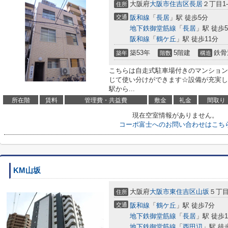
大阪府
大阪市住吉区
長居
２丁目1-
住所
交通
阪和線
「
長居
」駅 徒歩5分
地下鉄御堂筋線
「
長居
」駅 徒歩
阪和線
「
鶴ケ丘
」駅 徒歩11分
築53年
5階建
鉄骨
築年
階数
構造
こちらは自走式駐車場付きのマンション
じて使い分けができます☆設備が充実し
駅から...
所在階
賃料
管理費・共益費
敷金
礼金
間取り
現在空室情報がありません。
コーポ富士へのお問い合わせはこち
KM山坂
大阪府
大阪市東住吉区
山坂
５丁目1
住所
交通
阪和線
「
鶴ケ丘
」駅 徒歩7分
地下鉄御堂筋線
「
長居
」駅 徒歩1
地下鉄御堂筋線
「
西田辺
」駅 徒