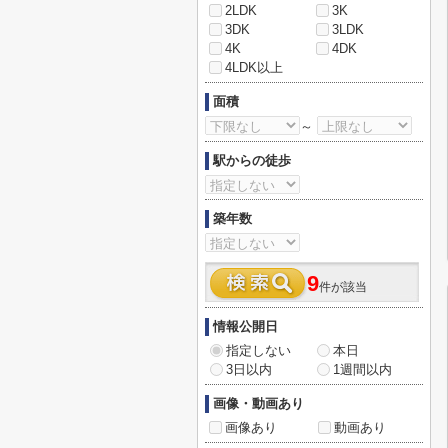
2LDK
3K
3DK
3LDK
4K
4DK
4LDK以上
面積
～
駅からの徒歩
築年数
9
件が該当
情報公開日
指定しない
本日
3日以内
1週間以内
画像・動画あり
画像あり
動画あり