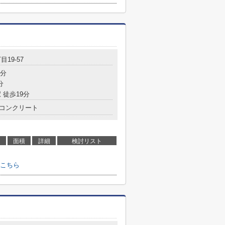
目19-57
5分
分
 徒歩19分
コンクリート
面積
詳細
検討リスト
こちら