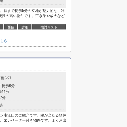
造
。駅まで徒歩5分の立地が魅力的な、利
便性の高い物件です。空き巣や放火など
面積
詳細
検討リスト
ちら
目2-97
 徒歩9分
歩11分
7分
造
ン南江口のご紹介です。陽が当たる物件
。エレベーター付き物件です。よくお出