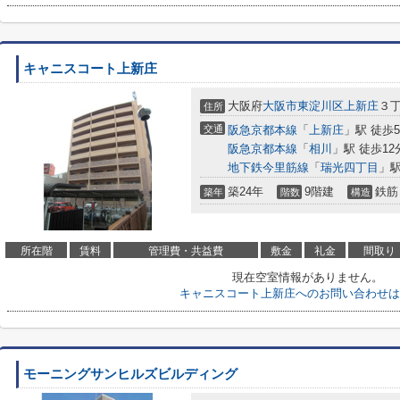
キャニスコート上新庄
大阪府
大阪市東淀川区
上新庄
３丁
住所
交通
阪急京都本線
「
上新庄
」駅 徒歩
阪急京都本線
「
相川
」駅 徒歩12
地下鉄今里筋線
「
瑞光四丁目
」駅
築24年
9階建
鉄筋
築年
階数
構造
所在階
賃料
管理費・共益費
敷金
礼金
間取り
現在空室情報がありません。
キャニスコート上新庄へのお問い合わせは
モーニングサンヒルズビルディング