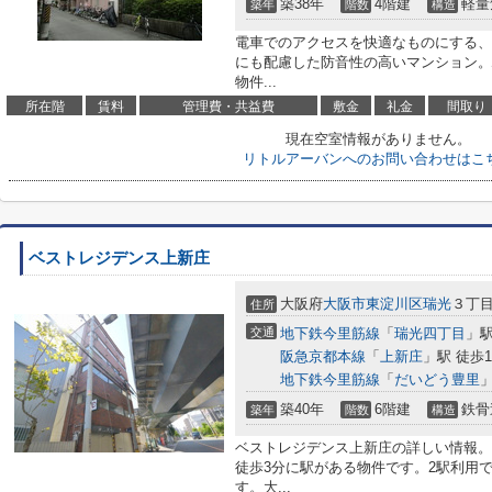
築38年
4階建
軽量
築年
階数
構造
電車でのアクセスを快適なものにする、
にも配慮した防音性の高いマンション。
物件...
所在階
賃料
管理費・共益費
敷金
礼金
間取り
現在空室情報がありません。
リトルアーバンへのお問い合わせはこ
ベストレジデンス上新庄
大阪府
大阪市東淀川区
瑞光
３丁目4
住所
交通
地下鉄今里筋線
「
瑞光四丁目
」駅
阪急京都本線
「
上新庄
」駅 徒歩1
地下鉄今里筋線
「
だいどう豊里
」
築40年
6階建
鉄骨
築年
階数
構造
ベストレジデンス上新庄の詳しい情報。
徒歩3分に駅がある物件です。2駅利用
す。大...