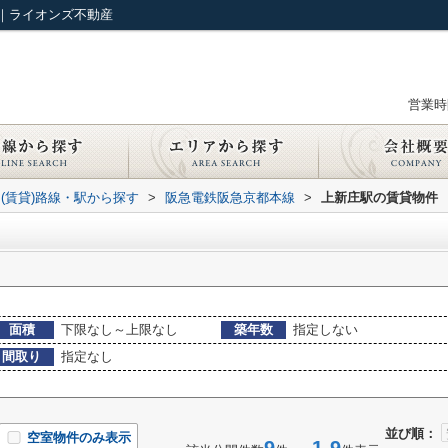
｜ライオンズ不動産
営業時間
(賃貸)路線・駅から探す
>
阪急電鉄阪急京都本線
>
上新庄駅の賃貸物件
面積
下限なし～上限なし
築年数
指定しない
間取り
指定なし
並び順：
空室物件のみ表示