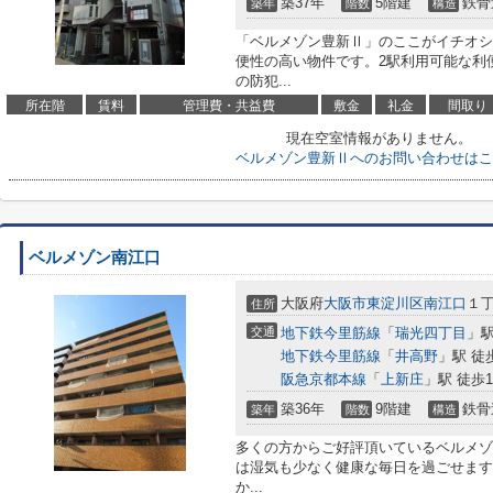
築37年
5階建
鉄骨
築年
階数
構造
「ベルメゾン豊新Ⅱ」のここがイチオシ
便性の高い物件です。2駅利用可能な利
の防犯...
所在階
賃料
管理費・共益費
敷金
礼金
間取り
現在空室情報がありません。
ベルメゾン豊新Ⅱへのお問い合わせはこ
ベルメゾン南江口
大阪府
大阪市東淀川区
南江口
１丁
住所
交通
地下鉄今里筋線
「
瑞光四丁目
」駅
地下鉄今里筋線
「
井高野
」駅 徒
阪急京都本線
「
上新庄
」駅 徒歩1
築36年
9階建
鉄骨
築年
階数
構造
多くの方からご好評頂いているベルメゾ
は湿気も少なく健康な毎日を過ごせます
か...