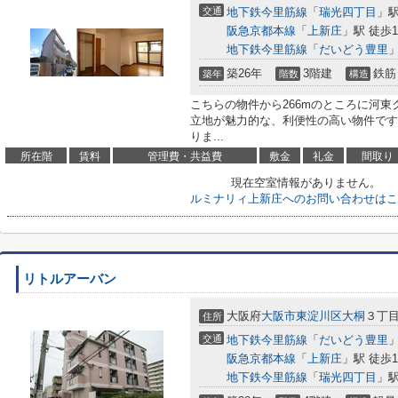
交通
地下鉄今里筋線
「
瑞光四丁目
」駅
阪急京都本線
「
上新庄
」駅 徒歩1
地下鉄今里筋線
「
だいどう豊里
」
築26年
3階建
鉄筋
築年
階数
構造
こちらの物件から266mのところに河東
立地が魅力的な、利便性の高い物件です
りま...
所在階
賃料
管理費・共益費
敷金
礼金
間取り
現在空室情報がありません。
ルミナリィ上新庄へのお問い合わせはこ
リトルアーバン
大阪府
大阪市東淀川区
大桐
３丁目5
住所
交通
地下鉄今里筋線
「
だいどう豊里
」
阪急京都本線
「
上新庄
」駅 徒歩1
地下鉄今里筋線
「
瑞光四丁目
」駅