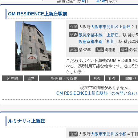
9
1-9
該当公開件数
件
件表示
OM RESIDENCE上新庄駅前
大阪府
大阪市東淀川区
上新庄
２
住所
交通
阪急京都本線
「
上新庄
」駅 徒歩
阪急京都本線
「
相川
」駅 徒歩21
築32年
4階建
鉄骨
築年
階数
構造
こだわりポイント満載のOM RESIDE
べる、2駅利用可能な物件です。徒歩5
らしい景...
所在階
賃料
管理費・共益費
敷金
礼金
間取り
現在空室情報がありません。
OM RESIDENCE上新庄駅前へのお問い合
ルミナリィ上新庄
大阪府
大阪市東淀川区
小松
４丁目3
住所