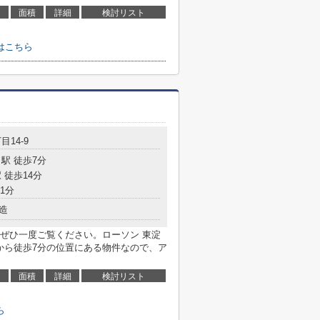
面積
詳細
検討リスト
はこちら
目14-9
駅 徒歩7分
 徒歩14分
1分
造
ぜひ一度ご覧ください。ローソン 東淀
から徒歩7分の位置にある物件なので、ア
面積
詳細
検討リスト
ら