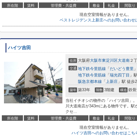
所在階
賃料
管理費・共益費
敷金
礼金
間取り
現在空室情報がありません。
ベストレジデンス上新庄へのお問い合わせ
ハイツ吉田
大阪府
大阪市東淀川区
大道南
２丁
住所
交通
地下鉄今里筋線
「
だいどう豊里
」
地下鉄今里筋線
「
瑞光四丁目
」駅
阪急京都本線
「
上新庄
」駅 徒歩2
築33年
3階建
鉄骨
築年
階数
構造
当社イチオシの物件の「ハイツ吉田」。
川大道南店が343mにある物件です。駅
クセ...
所在階
賃料
管理費・共益費
敷金
礼金
間取り
現在空室情報がありません。
ハイツ吉田へのお問い合わせはこち