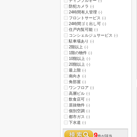
ディンプルキー
(-)
防犯カメラ
(-)
24時間有人管理
(-)
フロントサービス
(-)
24時間ゴミ出し可
(-)
住戸内覧可能
(-)
コンシェルジュサービス
(-)
駐車場あり
(-)
2階以上
(-)
1階の物件
(-)
10階以上
(-)
20階以上
(-)
最上階
(-)
南向き
(-)
角部屋
(-)
ワンフロア
(-)
高層ビル
(-)
飲食店可
(-)
居抜物件
(-)
個別空調
(-)
都市ガス
(-)
下水道
(-)
9
件が該当