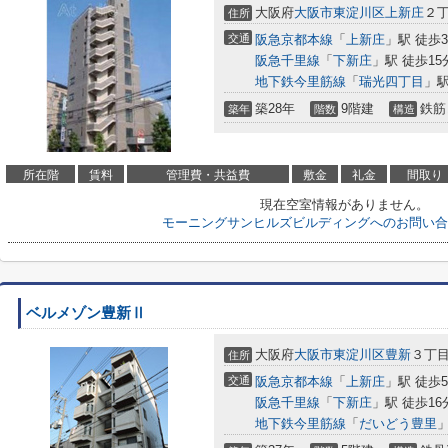
大阪府
大阪市東淀川区
上新庄
２丁
住所
交通
阪急京都本線
「
上新庄
」駅 徒歩
阪急千里線
「
下新庄
」駅 徒歩15
地下鉄今里筋線
「
瑞光四丁目
」駅
築28年
9階建
鉄筋
築年
階数
構造
所在階
賃料
管理費・共益費
敷金
礼金
間取り
現在空室情報がありません。
モーニングサンヒルズビルディングへのお問い合
ベルメゾン豊新Ⅱ
大阪府
大阪市東淀川区
豊新
３丁目7
住所
交通
阪急京都本線
「
上新庄
」駅 徒歩
阪急千里線
「
下新庄
」駅 徒歩16
地下鉄今里筋線
「
だいどう豊里
」