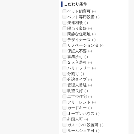
こだわり条件
ペット飼育可
(-)
ペット専用設備
(-)
楽器相談
(-)
陽当り良好
(-)
閑静な住宅地
(-)
デザイナーズ
(-)
リノベーション済
(-)
保証人不要
(-)
事務所可
(-)
２人入居可
(-)
バリアフリー
(-)
分割可
(-)
分譲タイプ
(-)
管理人常駐
(-)
眺望良好
(-)
二世帯住宅
(-)
フリーレント
(-)
カードキー
(-)
オープンハウス
(-)
外国人可
(-)
ガスコンロ設置可
(-)
ルームシェア可
(-)