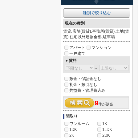
種別で絞り込む
現在の種別
賃貸,店舗(賃貸),事務所(賃貸),土地(賃
貸),住宅以外建物全部,駐車場
アパート
マンション
一戸建て
▼賃料
～
敷金・保証金なし
礼金・敷引なし
共益費・管理費込み
9
件が該当
間取り
ワンルーム
1K
1DK
1LDK
2K
2DK