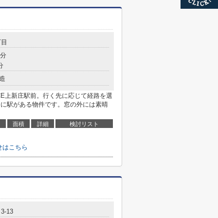
丁目
5分
分
造
NCE上新庄駅前。行く先に応じて経路を選
分に駅がある物件です。窓の外には素晴
面積
詳細
検討リスト
わせはこちら
-13