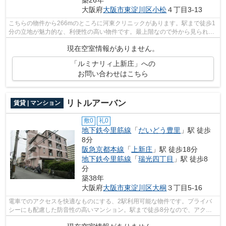
築26年
大阪府
大阪市東淀川区
小松
４丁目3-13
こちらの物件から266mのところに河東クリニックがあります。駅まで徒歩1
分の立地が魅力的な、利便性の高い物件です。最上階なので外から見られる
心配がありません。2駅利用可能でとて...
現在空室情報がありません。
「ルミナリィ上新庄」への
お問い合わせはこちら
リトルアーバン
賃貸 | マンション
敷0
礼0
地下鉄今里筋線
「
だいどう豊里
」駅 徒歩
8分
阪急京都本線
「
上新庄
」駅 徒歩18分
地下鉄今里筋線
「
瑞光四丁目
」駅 徒歩8
分
築38年
大阪府
大阪市東淀川区
大桐
３丁目5-16
電車でのアクセスを快適なものにする、2駅利用可能な物件です。プライバ
シーにも配慮した防音性の高いマンション。駅まで徒歩8分なので、アクセ
スの良い物件です。大阪市東淀川区エリ...