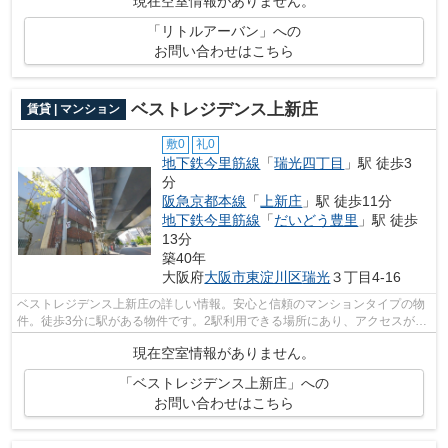
現在空室情報がありません。
「リトルアーバン」への
お問い合わせはこちら
ベストレジデンス上新庄
賃貸 | マンション
敷0
礼0
地下鉄今里筋線
「
瑞光四丁目
」駅 徒歩3
分
阪急京都本線
「
上新庄
」駅 徒歩11分
地下鉄今里筋線
「
だいどう豊里
」駅 徒歩
13分
築40年
大阪府
大阪市東淀川区
瑞光
３丁目4-16
ベストレジデンス上新庄の詳しい情報。安心と信頼のマンションタイプの物
件。徒歩3分に駅がある物件です。2駅利用できる場所にあり、アクセスが便
利です。大阪市東淀川区の地域情報や...
現在空室情報がありません。
「ベストレジデンス上新庄」への
お問い合わせはこちら