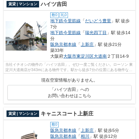
ハイツ吉田
賃貸 | マンション
敷0
礼0
地下鉄今里筋線
「
だいどう豊里
」駅 徒歩
7分
地下鉄今里筋線
「
瑞光四丁目
」駅 徒歩14
分
阪急京都本線
「
上新庄
」駅 徒歩21分
築33年
大阪府
大阪市東淀川区
大道南
２丁目14-9
当社イチオシの物件の「ハイツ吉田」。ぜひ一度ご覧ください。ローソン 東
淀川大道南店が343mにある物件です。駅から徒歩7分の位置にある物件なの
で、アクセスも良好です。室内設備や...
現在空室情報がありません。
「ハイツ吉田」への
お問い合わせはこちら
キャニスコート上新庄
賃貸 | マンション
敷0
阪急京都本線
「
上新庄
」駅 徒歩5分
阪急京都本線
「
相川
」駅 徒歩12分