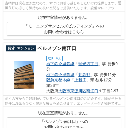
当物件は現在空き室なので、すぐにお引っ越しをしたい方に提供します。通
風良好の涼しく気持ちの良い空間をご提供いたします。設備やレイアウトに
もこだわりのあるマンション。エアコ...
現在空室情報がありません。
「モーニングサンヒルズビルディング」への
お問い合わせはこちら
ベルメゾン南江口
賃貸 | マンション
敷0
礼0
地下鉄今里筋線
「
瑞光四丁目
」駅 徒歩9
分
地下鉄今里筋線
「
井高野
」駅 徒歩11分
阪急京都本線
「
上新庄
」駅 徒歩17分
築36年
大阪府
大阪市東淀川区
南江口
１丁目2-97
多くの方からご好評頂いているベルメゾン南江口のご紹介です。陽が当たる
物件は湿気も少なく健康な毎日を過ごせます。エレベーター付き物件です。
よくお出かけをする方にも便利な、2駅...
現在空室情報がありません。
「ベルメゾン南江口」への
お問い合わせはこちら