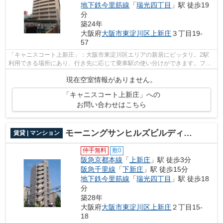
地下鉄今里筋線
「
瑞光四丁目
」駅 徒歩19
分
築24年
大阪府
大阪市東淀川区
上新庄
３丁目19-
57
「キャニスコート上新庄」：大阪市東淀川区エリアの新居にピッタリ。2駅
利用できる場所にあり、行き先に応じて乗車駅の使い分けができます。フロ
ーリングなので、どんな世代の方にもな...
現在空室情報がありません。
「キャニスコート上新庄」への
お問い合わせはこちら
モーニングサンヒルズビルディング
賃貸 | マンション
仲手無料
敷0
阪急京都本線
「
上新庄
」駅 徒歩3分
阪急千里線
「
下新庄
」駅 徒歩15分
地下鉄今里筋線
「
瑞光四丁目
」駅 徒歩18
分
築28年
大阪府
大阪市東淀川区
上新庄
２丁目15-
18