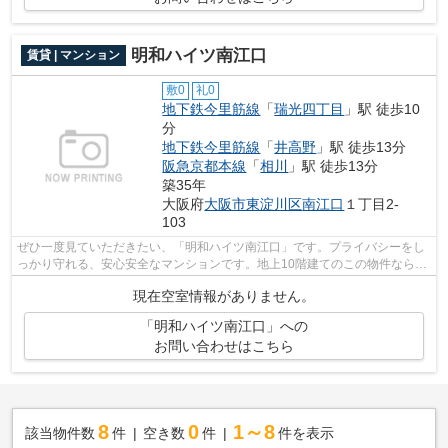
明和ハイツ南江口
賃貸 | マンション
敷0
礼0
地下鉄今里筋線
「
瑞光四丁目
」駅 徒歩10
分
地下鉄今里筋線
「
井高野
」駅 徒歩13分
阪急京都本線
「
相川
」駅 徒歩13分
築35年
大阪府
大阪市東淀川区
南江口
１丁目2-
103
ぜひ一度見ていただきたい、「明和ハイツ南江口」です。プライバシーをし
っかり守れる、安心安全なマンションです。地上10階建てのこの物件なら景
色もバッチリです。通勤やお出かけに...
現在空室情報がありません。
「明和ハイツ南江口」への
お問い合わせはこちら
8
0
1～8
該当物件数
件
空き数
件
件を表示