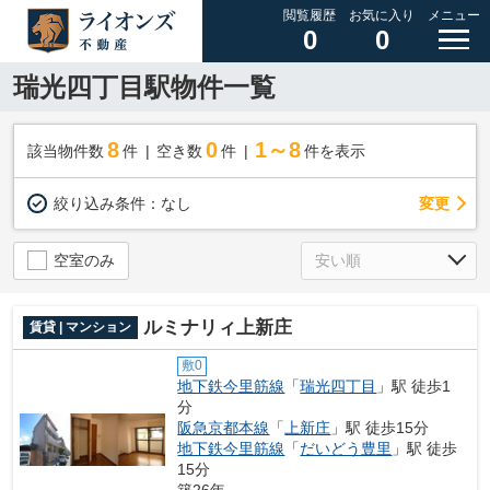
閲覧履歴
お気に入り
メニュー
0
0
瑞光四丁目駅物件一覧
8
0
1～8
該当物件数
件
空き数
件
件を表示
変更
絞り込み条件：
なし
空室のみ
ルミナリィ上新庄
賃貸 | マンション
敷0
地下鉄今里筋線
「
瑞光四丁目
」駅 徒歩1
分
阪急京都本線
「
上新庄
」駅 徒歩15分
地下鉄今里筋線
「
だいどう豊里
」駅 徒歩
15分