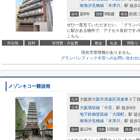
南海汐見橋線
「
木津川
」駅 徒歩1
築8年
8階建
鉄筋
築年
階数
構造
ぜひ一度見ていただきたい、「グランパ
に駅がある物件で、アクセス良好です♪物
こちら...
所在階
賃料
管理費・共益費
敷金
礼金
間取り
現在空室情報がありません。
グランパシフィック今宮へのお問い合わせ
メゾンキコー難波南
大阪府
大阪市浪速区
浪速東
３丁目
住所
交通
大阪環状線
「
今宮
」駅 徒歩6分
地下鉄御堂筋線
「
大国町
」駅 徒
南海汐見橋線
「
木津川
」駅 徒歩1
築12年
10階建
鉄
築年
階数
構造