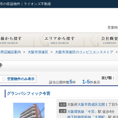
阪市の収益物件｜ライオンズ不動産
営業時間
周辺施設案内
>
大阪市浪速区
>
大阪市浪速区のコンビニエンスストア
>
件
並び順：
空室物件のみ表示
5
1-5
該当公開件数
件
件表示
グランパシフィック今宮
大阪府
大阪市西成区
北開
１丁目3-
住所
交通
大阪環状線
「
今宮
」駅 徒歩4分
地下鉄御堂筋線
「
大国町
」駅 徒