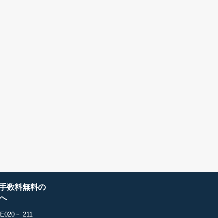
手数料無料の
へ
20－ 211