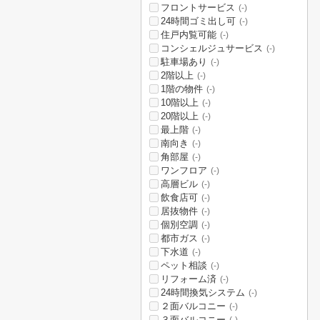
フロントサービス
(-)
24時間ゴミ出し可
(-)
住戸内覧可能
(-)
コンシェルジュサービス
(-)
駐車場あり
(-)
2階以上
(-)
1階の物件
(-)
10階以上
(-)
20階以上
(-)
最上階
(-)
南向き
(-)
角部屋
(-)
ワンフロア
(-)
高層ビル
(-)
飲食店可
(-)
居抜物件
(-)
個別空調
(-)
都市ガス
(-)
下水道
(-)
ペット相談
(-)
リフォーム済
(-)
24時間換気システム
(-)
２面バルコニー
(-)
３面バルコニー