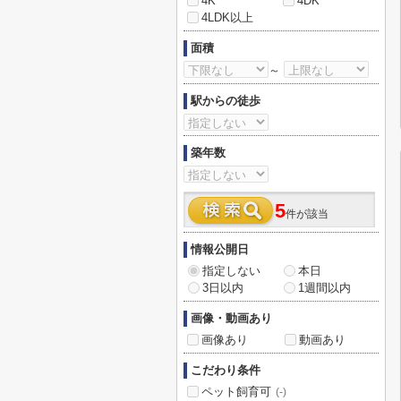
4K
4DK
4LDK以上
面積
～
駅からの徒歩
築年数
5
件が該当
情報公開日
指定しない
本日
3日以内
1週間以内
画像・動画あり
画像あり
動画あり
こだわり条件
ペット飼育可
(-)