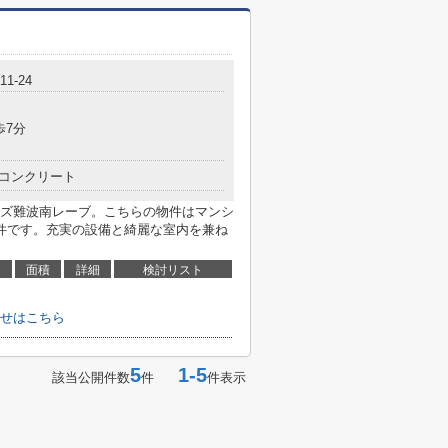
1-24
歩7分
コンクリート
ズ難波南レーブ。こちらの物件はマンシ
件です。充実の設備と綺麗な室内を兼ね
面積
詳細
検討リスト
せはこちら
5
1-5
該当公開件数
件
件表示