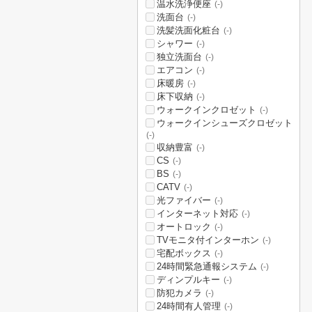
温水洗浄便座
(-)
洗面台
(-)
洗髪洗面化粧台
(-)
シャワー
(-)
独立洗面台
(-)
エアコン
(-)
床暖房
(-)
床下収納
(-)
ウォークインクロゼット
(-)
ウォークインシューズクロゼット
(-)
収納豊富
(-)
CS
(-)
BS
(-)
CATV
(-)
光ファイバー
(-)
インターネット対応
(-)
オートロック
(-)
TVモニタ付インターホン
(-)
宅配ボックス
(-)
24時間緊急通報システム
(-)
ディンプルキー
(-)
防犯カメラ
(-)
24時間有人管理
(-)