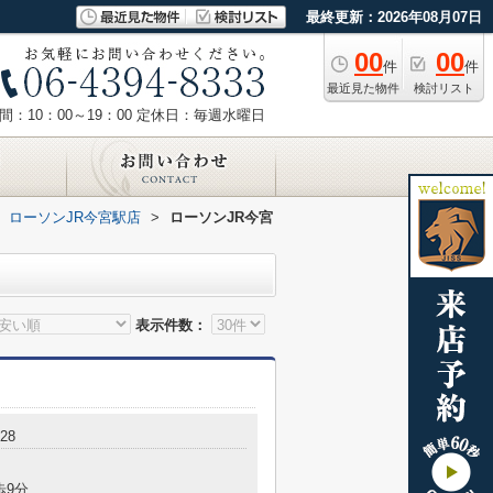
最終更新：2026年08月07日
00
00
件
件
最近見た物件
検討リスト
：10：00～19：00
定休日：毎週水曜日
ローソンJR今宮駅店
>
ローソンJR今宮
表示件数：
28
歩9分