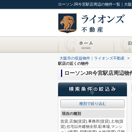
ローソンJR今宮駅店周辺の物件一覧｜大
大阪市の収益物件｜ライオンズ不動産
>
駅店の近くの物件
ローソンJR今宮駅店周辺物
種別で絞り込む
現在の種別
賃貸,店舗(賃貸),事務所(賃貸),土地(賃
貸),住宅以外建物全部,駐車場,マンシ
ョン(売買),戸建(売買),土地(売買),店舗