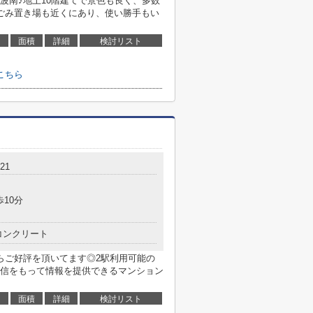
波南♪地上10階建てで景色も良く、多数
ごみ置き場も近くにあり、使い勝手もい
面積
詳細
検討リスト
こちら
21
歩10分
コンクリート
らご好評を頂いてます◎2駅利用可能の
信をもって情報を提供できるマンション
面積
詳細
検討リスト