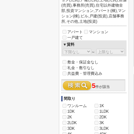
(売買),事務所(売買),住宅以外建物全
部,投資マンション,アパート(棟),マン
ション(棟),ビル,戸建(投資),店舗事務
所,その他,土地(投資)
アパート
マンション
一戸建て
▼賃料
～
敷金・保証金なし
礼金・敷引なし
共益費・管理費込み
5
件が該当
間取り
ワンルーム
1K
1DK
1LDK
2K
2DK
2LDK
3K
3DK
3LDK