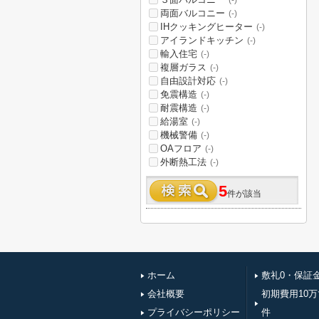
(-)
両面バルコニー
(-)
IHクッキングヒーター
(-)
アイランドキッチン
(-)
輸入住宅
(-)
複層ガラス
(-)
自由設計対応
(-)
免震構造
(-)
耐震構造
(-)
給湯室
(-)
機械警備
(-)
OAフロア
(-)
外断熱工法
(-)
5
件が該当
ホーム
敷礼0・保証
会社概要
初期費用10
プライバシーポリシー
件