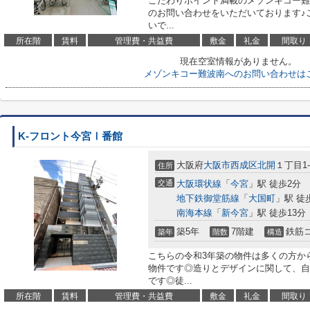
こだわりポイント満載のメゾンキコー難
のお問い合わせをいただいております♪
いで...
所在階
賃料
管理費・共益費
敷金
礼金
間取り
現在空室情報がありません。
メゾンキコー難波南へのお問い合わせは
K-フロント今宮Ⅰ番館
大阪府
大阪市西成区
北開
１丁目1-
住所
交通
大阪環状線
「
今宮
」駅 徒歩2分
地下鉄御堂筋線
「
大国町
」駅 徒
南海本線
「
新今宮
」駅 徒歩13分
築5年
7階建
鉄筋
築年
階数
構造
こちらの令和3年築の物件は多くの方か
物件です◎造りとデザインに関して、自
です◎徒...
所在階
賃料
管理費・共益費
敷金
礼金
間取り