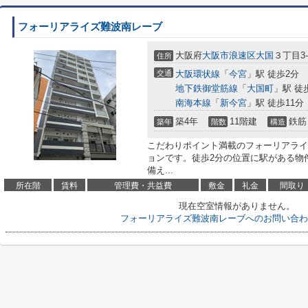
フォーリアライズ難波南レーブ
大阪府
大阪市浪速区
大国
３丁目3-1
住所
交通
大阪環状線
「
今宮
」駅 徒歩2分
地下鉄御堂筋線
「
大国町
」駅 徒
南海本線
「
新今宮
」駅 徒歩11分
築4年
11階建
鉄筋
築年
階数
構造
こだわりポイント満載のフォーリアライ
ョンです。徒歩2分の位置に駅がある物
備え...
所在階
賃料
管理費・共益費
敷金
礼金
間取り
現在空室情報がありません。
フォーリアライズ難波南レーブへのお問い合わ