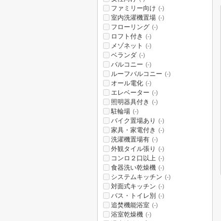
ファミリー向け
(-)
室内洗濯機置場
(-)
フローリング
(-)
ロフト付き
(-)
メゾネット
(-)
ベランダ
(-)
バルコニー
(-)
ルーフバルコニー
(-)
オール電化
(-)
エレベーター
(-)
照明器具付き
(-)
駐輪場
(-)
バイク置場あり
(-)
家具・家電付き
(-)
洗濯機置場有
(-)
外観タイル張り
(-)
コンロ２口以上
(-)
食器洗い乾燥機
(-)
システムキッチン
(-)
対面式キッチン
(-)
バス・トイレ別
(-)
追焚機能浴室
(-)
浴室乾燥機
(-)