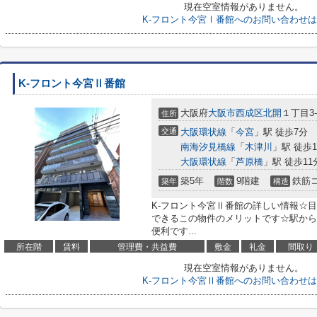
現在空室情報がありません。
K-フロント今宮Ⅰ番館へのお問い合わせ
K-フロント今宮Ⅱ番館
大阪府
大阪市西成区
北開
１丁目3-
住所
交通
大阪環状線
「
今宮
」駅 徒歩7分
南海汐見橋線
「
木津川
」駅 徒歩1
大阪環状線
「
芦原橋
」駅 徒歩11
築5年
9階建
鉄筋
築年
階数
構造
K-フロント今宮Ⅱ番館の詳しい情報☆
できるこの物件のメリットです☆駅から
便利です...
所在階
賃料
管理費・共益費
敷金
礼金
間取り
現在空室情報がありません。
K-フロント今宮Ⅱ番館へのお問い合わせ