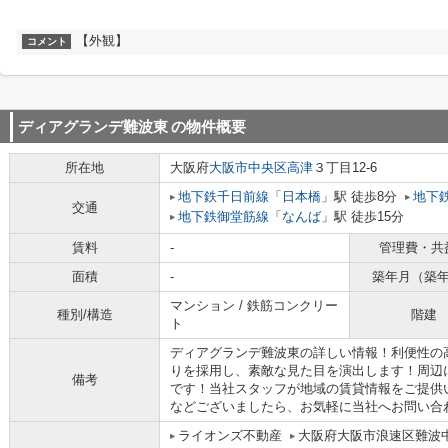
【外観】
コメント
ディアグランデ難波東
の物件概要
所在地
大阪府
大阪市中央区
高津
３丁目12-6
地下鉄千日前線
「
日本橋
」駅 徒歩8分
地下
交通
地下鉄御堂筋線
「
なんば
」駅 徒歩15分
賃料
-
管理費・共
面積
-
築年月（築
マンション / 鉄筋コンクリー
種別/構造
階建
ト
ディアグランデ難波東の詳しい情報！利便性の
りを採用し、素敵な見た目を演出します！周辺
備考
です！当社スタッフが地域の賃貸情報をご提供
などございましたら、お気軽に当社へお問い合わせく
ライオンズ不動産
大阪府大阪市浪速区難波中３丁