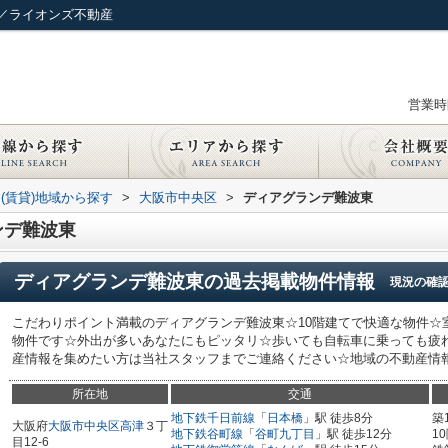
／ライオンズ不動産
営業時間
(賃貸)地域から探す
>
大阪市中央区
>
ディアグランデ難波東
ンデ難波東
ディアグランデ難波東
の過去掲載物件情報
現況の確
こだわりポイント満載のディアグランデ難波東☆10階建てで快適な物件☆
物件です☆外出が多いあなたにもピッタリ☆歩いても自転車に乗っても疲
産情報を集めたい方は当社スタッフまでご連絡ください☆地域の不動産情報をい
所在地
交通
地下鉄千日前線
「
日本橋
」駅 徒歩8分
築
大阪府
大阪市中央区
高津
３丁
地下鉄谷町線
「
谷町九丁目
」駅 徒歩12分
1
目12-6