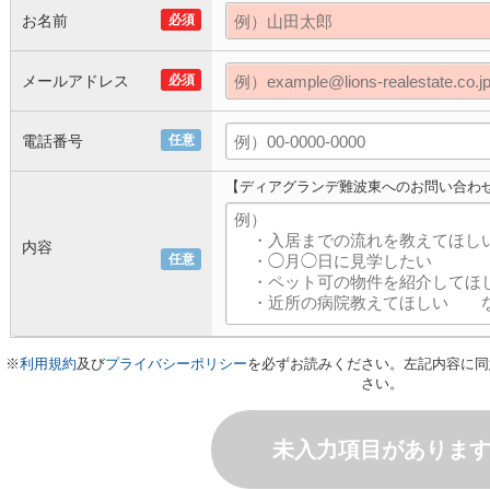
お名前
必須
メールアドレス
必須
電話番号
任意
【ディアグランデ難波東へのお問い合わ
内容
任意
※
利用規約
及び
プライバシーポリシー
を必ずお読みください。左記内容に同
さい。
未入力項目がありま