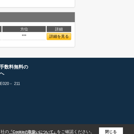
方位
詳細
***
詳細を見る
手数料無料の
へ
20－ 211
当社の
をご確認ください。
閉じる
「Cookieの取扱いについて」