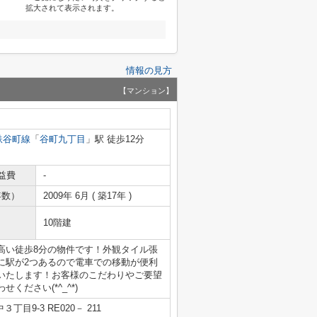
拡大されて表示されます。
情報の見方
【マンション】
鉄谷町線
「
谷町九丁目
」駅 徒歩12分
益費
-
年数）
2009年 6月 ( 築17年 )
10階建
高い徒歩8分の物件です！外観タイル張
に駅が2つあるので電車での移動が便利
いたします！お客様のこだわりやご要望
ださい(*^_^*)
目9-3 RE020－ 211