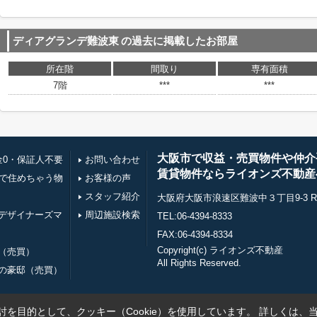
ディアグランデ難波東
の過去に掲載したお部屋
所在階
間取り
専有面積
7階
***
***
大阪市で収益・売買物件や仲介
金0・保証人不要
お問い合わせ
賃貸物件ならライオンズ不動産
万で住めちゃう物
お客様の声
スタッフ紹介
大阪府大阪市浪速区難波中３丁目9-3 RE0
デザイナーズマ
周辺施設検索
TEL:06-4394-8333
FAX:06-4394-8334
Copyright(c) ライオンズ不動産
（売買）
All Rights Reserved.
の豪邸（売買）
を目的として、クッキー（Cookie）を使用しています。
詳しくは、