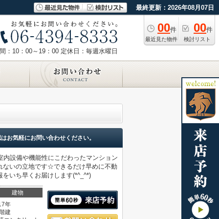
最終更新：2026年08月07日
00
00
件
件
最近見た物件
検討リスト
：10：00～19：00
定休日：毎週水曜日
認はお気軽にお問い合わせください。
室内設備や機能性にこだわったマンション
れないの立地です☆できるだけ早めに不動
ち早くお届けします(*^_^*)
建物
17年
0階建