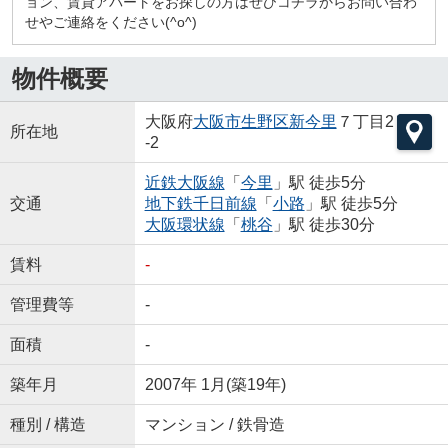
ョン、賃貸アパートをお探しの方はぜひコチラからお問い合わ
せやご連絡をください(^o^)
物件概要
大阪府
大阪市生野区
新今里
７丁目2
所在地
-2
近鉄大阪線
「
今里
」駅 徒歩5分
交通
地下鉄千日前線
「
小路
」駅 徒歩5分
大阪環状線
「
桃谷
」駅 徒歩30分
賃料
-
管理費等
-
面積
-
築年月
2007年 1月(築19年)
種別 / 構造
マンション / 鉄骨造