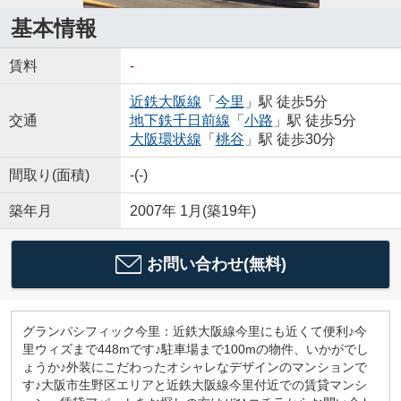
基本情報
賃料
-
近鉄大阪線
「
今里
」駅 徒歩5分
交通
地下鉄千日前線
「
小路
」駅 徒歩5分
大阪環状線
「
桃谷
」駅 徒歩30分
間取り(面積)
-(-)
築年月
2007年 1月(築19年)
お問い合わせ(無料)
グランパシフィック今里：近鉄大阪線今里にも近くて便利♪今
里ウィズまで448mです♪駐車場まで100mの物件、いかがでし
ょうか♪外装にこだわったオシャレなデザインのマンションで
す♪大阪市生野区エリアと近鉄大阪線今里付近での賃貸マンシ