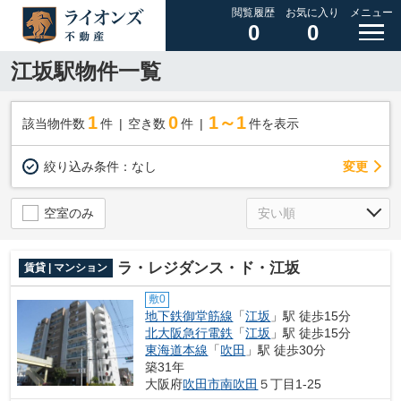
閲覧履歴
お気に入り
メニュー
0
0
江坂駅物件一覧
1
0
1～1
該当物件数
件
空き数
件
件を表示
変更
絞り込み条件：
なし
空室のみ
ラ・レジダンス・ド・江坂
賃貸 | マンション
敷0
地下鉄御堂筋線
「
江坂
」駅 徒歩15分
北大阪急行電鉄
「
江坂
」駅 徒歩15分
東海道本線
「
吹田
」駅 徒歩30分
築31年
大阪府
吹田市
南吹田
５丁目1-25