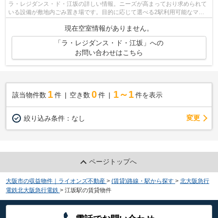
ラ・レジダンス・ド・江坂の詳しい情報。ニーズが高まっており求められて
いる設備が敷地内ごみ置き場です。目的に応じて選べる2駅利用可能なマン
ションです。エレベーター付きの物件で...
現在空室情報がありません。
「ラ・レジダンス・ド・江坂」への
お問い合わせはこちら
1
0
1～1
該当物件数
件
空き数
件
件を表示
変更
絞り込み条件：
なし
ページトップへ
大阪市の収益物件｜ライオンズ不動産
>
(賃貸)路線・駅から探す
>
北大阪急行
電鉄北大阪急行電鉄
>
江坂駅の賃貸物件