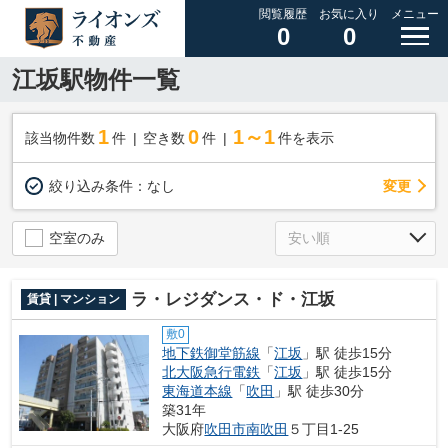
閲覧履歴
お気に入り
メニュー
0
0
江坂駅物件一覧
1
0
1～1
該当物件数
件
空き数
件
件を表示
変更
絞り込み条件：
なし
空室のみ
ラ・レジダンス・ド・江坂
賃貸 | マンション
敷0
地下鉄御堂筋線
「
江坂
」駅 徒歩15分
北大阪急行電鉄
「
江坂
」駅 徒歩15分
東海道本線
「
吹田
」駅 徒歩30分
築31年
大阪府
吹田市
南吹田
５丁目1-25