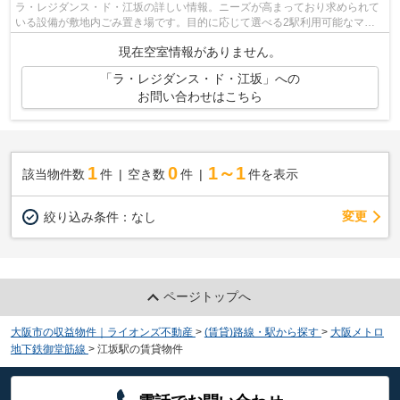
ラ・レジダンス・ド・江坂の詳しい情報。ニーズが高まっており求められて
いる設備が敷地内ごみ置き場です。目的に応じて選べる2駅利用可能なマン
ションです。エレベーター付きの物件で...
現在空室情報がありません。
「ラ・レジダンス・ド・江坂」への
お問い合わせはこちら
1
0
1～1
該当物件数
件
空き数
件
件を表示
変更
絞り込み条件：
なし
ページトップへ
大阪市の収益物件｜ライオンズ不動産
>
(賃貸)路線・駅から探す
>
大阪メトロ
地下鉄御堂筋線
>
江坂駅の賃貸物件