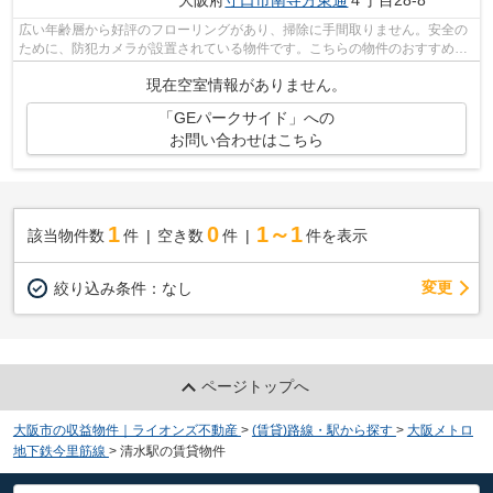
大阪府
守口市
南寺方東通
４丁目28-8
広い年齢層から好評のフローリングがあり、掃除に手間取りません。安全の
ために、防犯カメラが設置されている物件です。こちらの物件のおすすめは
カビの発生防止にも役立つ浴室乾燥機...
現在空室情報がありません。
「GEパークサイド」への
お問い合わせはこちら
1
0
1～1
該当物件数
件
空き数
件
件を表示
変更
絞り込み条件：
なし
ページトップへ
大阪市の収益物件｜ライオンズ不動産
>
(賃貸)路線・駅から探す
>
大阪メトロ
地下鉄今里筋線
>
清水駅の賃貸物件