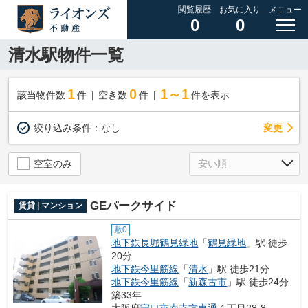
閲覧履歴
お気に入り
メニュー
0
0
清水駅物件一覧
1
0
1～1
該当物件数
件
空き数
件
件を表示
変更
絞り込み条件：
なし
空室のみ
GEパークサイド
賃貸 | マンション
敷0
地下鉄長堀鶴見緑地
「
鶴見緑地
」駅 徒歩
20分
地下鉄今里筋線
「
清水
」駅 徒歩21分
地下鉄今里筋線
「
新森古市
」駅 徒歩24分
築33年