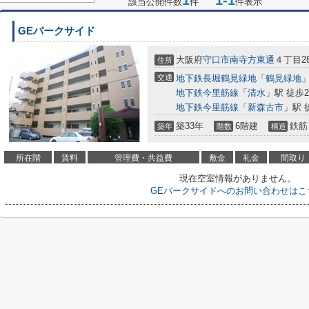
1
1-1
該当公開件数
件
件表示
GEパークサイド
大阪府
守口市
南寺方東通
４丁目28
住所
交通
地下鉄長堀鶴見緑地
「
鶴見緑地
」
地下鉄今里筋線
「
清水
」駅 徒歩2
地下鉄今里筋線
「
新森古市
」駅 
築33年
6階建
鉄筋
築年
階数
構造
所在階
賃料
管理費・共益費
敷金
礼金
間取り
現在空室情報がありません。
GEパークサイドへのお問い合わせはこ