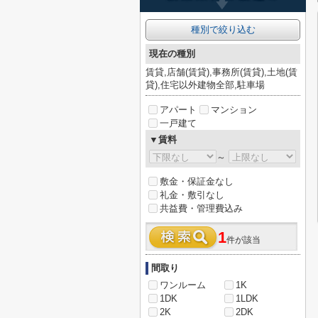
種別で絞り込む
現在の種別
賃貸,店舗(賃貸),事務所(賃貸),土地(賃
貸),住宅以外建物全部,駐車場
アパート
マンション
一戸建て
▼賃料
～
敷金・保証金なし
礼金・敷引なし
共益費・管理費込み
1
件が該当
間取り
ワンルーム
1K
1DK
1LDK
2K
2DK