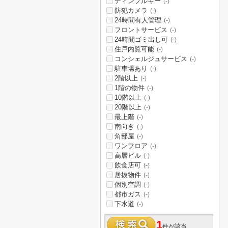
ディンプルキー
(-)
防犯カメラ
(-)
24時間有人管理
(-)
フロントサービス
(-)
24時間ゴミ出し可
(-)
住戸内覧可能
(-)
コンシェルジュサービス
(-)
駐車場あり
(-)
2階以上
(-)
1階の物件
(-)
10階以上
(-)
20階以上
(-)
最上階
(-)
南向き
(-)
角部屋
(-)
ワンフロア
(-)
高層ビル
(-)
飲食店可
(-)
居抜物件
(-)
個別空調
(-)
都市ガス
(-)
下水道
(-)
1
件が該当