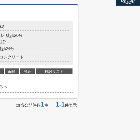
-8
駅 徒歩20分
1分
徒歩24分
コンクリート
面積
詳細
検討リスト
ちら
1
1-1
該当公開件数
件
件表示