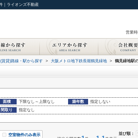
件｜ライオンズ不動産
営業時間
(賃貸)路線・駅から探す
>
大阪メトロ地下鉄長堀鶴見緑地
>
鶴見緑地駅
面積
下限なし～上限なし
築年数
指定しない
間取り
指定なし
並び順：
空室物件のみ表示