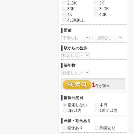
2LDK
3K
3DK
3LDK
4K
4DK
4LDK以上
面積
～
駅からの徒歩
築年数
1
件が該当
情報公開日
指定しない
本日
3日以内
1週間以内
画像・動画あり
画像あり
動画あり