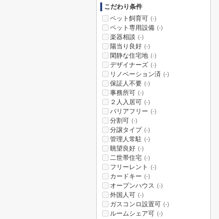
こだわり条件
ペット飼育可
(-)
ペット専用設備
(-)
楽器相談
(-)
陽当り良好
(-)
閑静な住宅地
(-)
デザイナーズ
(-)
リノベーション済
(-)
保証人不要
(-)
事務所可
(-)
２人入居可
(-)
バリアフリー
(-)
分割可
(-)
分譲タイプ
(-)
管理人常駐
(-)
眺望良好
(-)
二世帯住宅
(-)
フリーレント
(-)
カードキー
(-)
オープンハウス
(-)
外国人可
(-)
ガスコンロ設置可
(-)
ルームシェア可
(-)