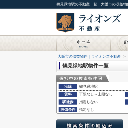
鶴見緑地駅の不動産一覧｜大阪市の収益物
大阪市の収益物件｜ライオンズ不動産
>
鶴見緑地駅物件一覧
沿線
鶴見緑地駅
賃料
下限なし～上限なし
駅徒歩
指定しない
設備条件
指定なし