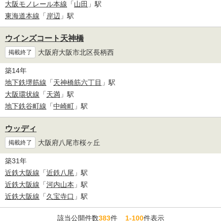
大阪モノレール本線
「
山田
」駅
東海道本線
「
岸辺
」駅
ウインズコート天神橋
大阪府大阪市北区長柄西
掲載終了
築14年
地下鉄堺筋線
「
天神橋筋六丁目
」駅
大阪環状線
「
天満
」駅
地下鉄谷町線
「
中崎町
」駅
ウッディ
大阪府八尾市桜ヶ丘
掲載終了
築31年
近鉄大阪線
「
近鉄八尾
」駅
近鉄大阪線
「
河内山本
」駅
近鉄大阪線
「
久宝寺口
」駅
該当公開件数
383
件
1-100
件表示