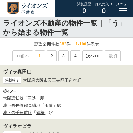
閲覧履歴
お気に入り
メニュー
0
0
ライオンズ不動産の物件一覧｜「う」
から始まる物件一覧
該当公開件数
383
件
1-100
件表示
<<前へ
1
2
3
4
次へ>>
最初
ヴィラ真田山
大阪府大阪市天王寺区玉造本町
掲載終了
築45年
大阪環状線
「
玉造
」駅
地下鉄長堀鶴見緑地
「
玉造
」駅
地下鉄千日前線
「
鶴橋
」駅
ヴィラオビラ