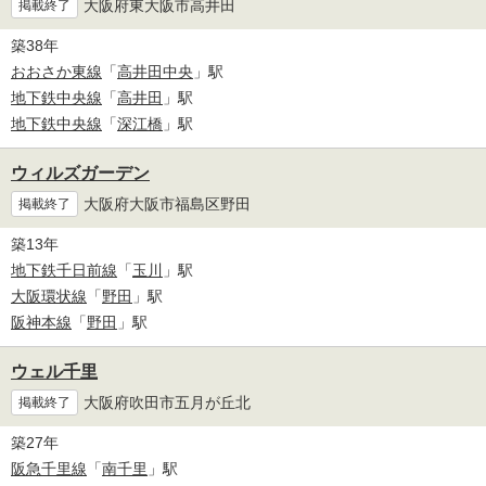
大阪府東大阪市高井田
掲載終了
築38年
おおさか東線
「
高井田中央
」駅
地下鉄中央線
「
高井田
」駅
地下鉄中央線
「
深江橋
」駅
ウィルズガーデン
大阪府大阪市福島区野田
掲載終了
築13年
地下鉄千日前線
「
玉川
」駅
大阪環状線
「
野田
」駅
阪神本線
「
野田
」駅
ウェル千里
大阪府吹田市五月が丘北
掲載終了
築27年
阪急千里線
「
南千里
」駅