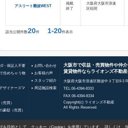
掲載
大阪府大阪市浪速
アスリート難波WEST
終了
区稲荷
20
1-20
該当公開件数
件
件表示
大阪市で収益・売買物件や仲介
金0・保証人不要
お問い合わせ
賃貸物件ならライオンズ不動産
万で住めちゃう物
お客様の声
スタッフ紹介
大阪府大阪市浪速区難波中３丁目9-3 RE0
デザイナーズマ
周辺施設検索
TEL:06-4394-8333
FAX:06-4394-8334
Copyright(c) ライオンズ不動産
（売買）
All Rights Reserved.
の豪邸（売買）
を目的として、クッキー（Cookie）を使用しています。
詳しくは、