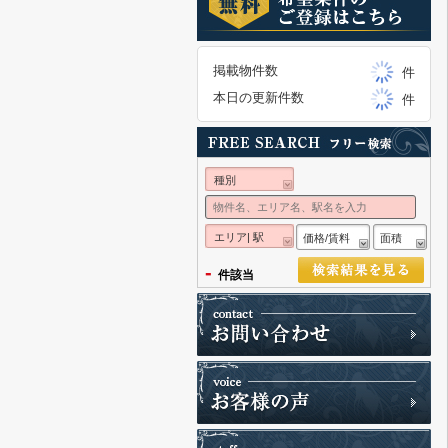
掲載物件数
件
本日の更新件数
件
種別
エリア| 駅
価格/賃料
面積
-
件該当