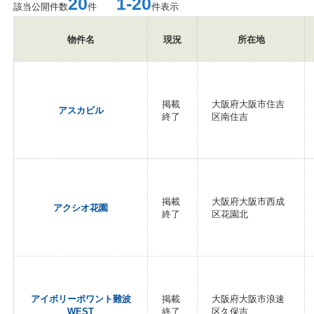
20
1-20
該当公開件数
件
件表示
物件名
現況
所在地
掲載
大阪府大阪市住吉
アスカビル
終了
区南住吉
掲載
大阪府大阪市西成
アクシオ花園
終了
区花園北
アイボリーポワント難波
掲載
大阪府大阪市浪速
WEST
終了
区久保吉