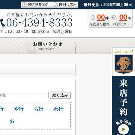
最終更新：2026年08月06日
00
00
件
件
最近見た物件
検討リスト
：10：00～19：00
定休日：毎週水曜日
行
や行
ら行
わ行
お