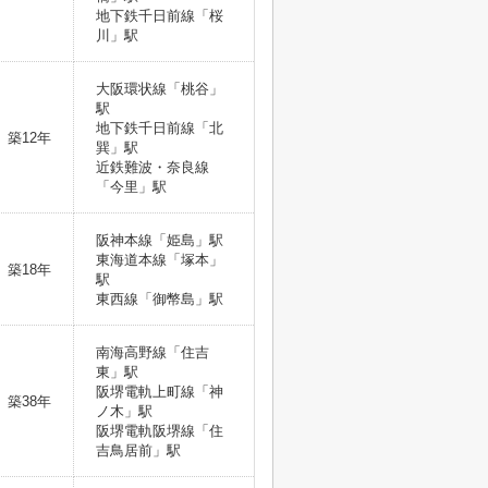
地下鉄千日前線「桜
川」駅
大阪環状線「桃谷」
駅
地下鉄千日前線「北
築12年
巽」駅
近鉄難波・奈良線
「今里」駅
阪神本線「姫島」駅
東海道本線「塚本」
築18年
駅
東西線「御幣島」駅
南海高野線「住吉
東」駅
阪堺電軌上町線「神
築38年
ノ木」駅
阪堺電軌阪堺線「住
吉鳥居前」駅