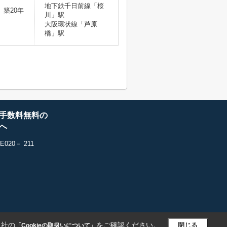
地下鉄千日前線「桜
築20年
川」駅
大阪環状線「芦原
橋」駅
手数料無料の
へ
20－ 211
当社の
をご確認ください。
閉じる
「Cookieの取扱いについて」