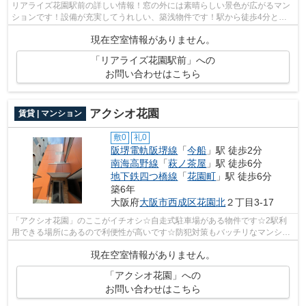
リアライズ花園駅前の詳しい情報！窓の外には素晴らしい景色が広がるマン
ションです！設備が充実してうれしい、築浅物件です！駅から徒歩4分とい
うアクセス良好な駅近物件はいかがです...
現在空室情報がありません。
「リアライズ花園駅前」への
お問い合わせはこちら
アクシオ花園
賃貸 | マンション
敷0
礼0
阪堺電軌阪堺線
「
今船
」駅 徒歩2分
南海高野線
「
萩ノ茶屋
」駅 徒歩6分
地下鉄四つ橋線
「
花園町
」駅 徒歩6分
築6年
大阪府
大阪市西成区
花園北
２丁目3-17
「アクシオ花園」のここがイチオシ☆自走式駐車場がある物件です☆2駅利
用できる場所にあるので利便性が高いです☆防犯対策もバッチリなマンショ
ンタイプの物件です☆できるだけ早めに不動...
現在空室情報がありません。
「アクシオ花園」への
お問い合わせはこちら