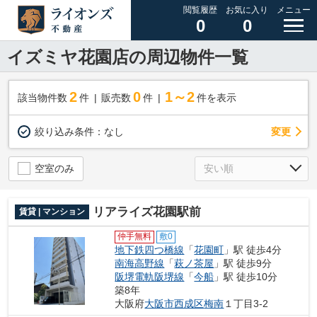
閲覧履歴
お気に入り
メニュー
0
0
イズミヤ花園店の周辺物件一覧
2
0
1～2
該当物件数
件
販売数
件
件を表示
変更
絞り込み条件：
なし
空室のみ
リアライズ花園駅前
賃貸 | マンション
仲手無料
敷0
地下鉄四つ橋線
「
花園町
」駅 徒歩4分
南海高野線
「
萩ノ茶屋
」駅 徒歩9分
阪堺電軌阪堺線
「
今船
」駅 徒歩10分
築8年
大阪府
大阪市西成区
梅南
１丁目3-2