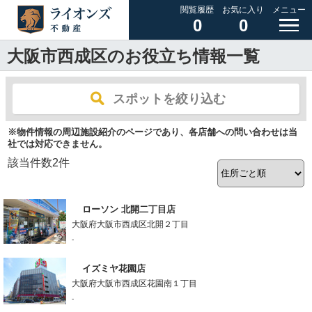
閲覧履歴
お気に入り
メニュー
0
0
大阪市西成区のお役立ち情報一覧
スポットを絞り込む
※物件情報の周辺施設紹介のページであり、各店舗への問い合わせは当
社では対応できません。
該当件数
2
件
ローソン 北開二丁目店
大阪府大阪市西成区北開２丁目
-
イズミヤ花園店
大阪府大阪市西成区花園南１丁目
-