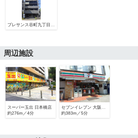
プレサンス谷町九丁目ディセオ
周辺施設
スーパー玉出 日本橋店
セブンイレブン 大阪瓦屋町3丁目店
約276m／4分
約383m／5分