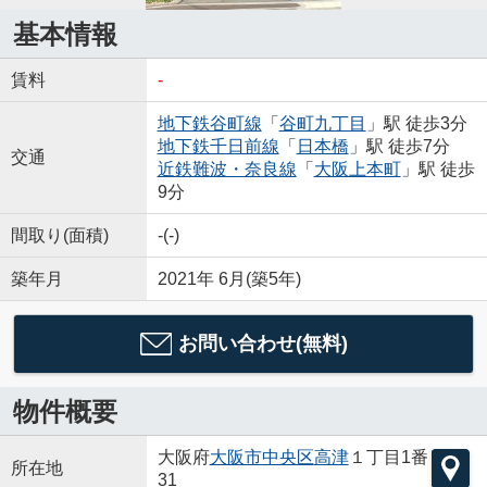
基本情報
賃料
-
地下鉄谷町線
「
谷町九丁目
」駅 徒歩3分
地下鉄千日前線
「
日本橋
」駅 徒歩7分
交通
近鉄難波・奈良線
「
大阪上本町
」駅 徒歩
9分
間取り(面積)
-(-)
築年月
2021年 6月(築5年)
お問い合わせ(無料)
物件概要
大阪府
大阪市中央区
高津
１丁目1番
所在地
31