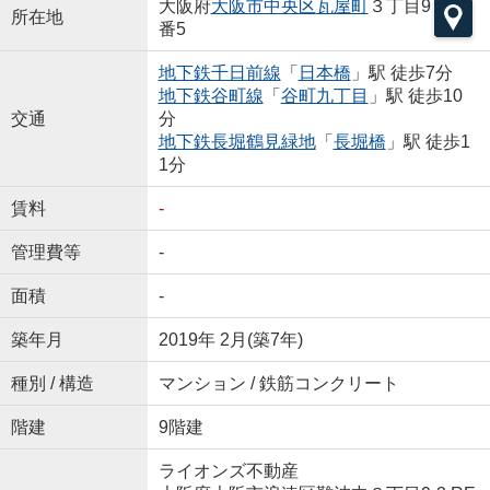
大阪府
大阪市中央区
瓦屋町
３丁目9
所在地
番5
地下鉄千日前線
「
日本橋
」駅 徒歩7分
地下鉄谷町線
「
谷町九丁目
」駅 徒歩10
交通
分
地下鉄長堀鶴見緑地
「
長堀橋
」駅 徒歩1
1分
賃料
-
管理費等
-
面積
-
築年月
2019年 2月(築7年)
種別 / 構造
マンション / 鉄筋コンクリート
階建
9階建
ライオンズ不動産