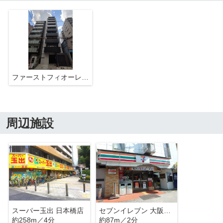
ファーストフィオーレ心斎橋イーストⅢ
周辺施設
スーパー玉出 日本橋店
セブンイレブン 大阪瓦屋町3丁目店
約258m／4分
約87m／2分