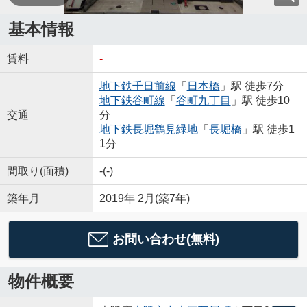
基本情報
賃料
-
地下鉄千日前線
「
日本橋
」駅 徒歩7分
地下鉄谷町線
「
谷町九丁目
」駅 徒歩10
交通
分
地下鉄長堀鶴見緑地
「
長堀橋
」駅 徒歩1
1分
間取り(面積)
-(-)
築年月
2019年 2月(築7年)
お問い合わせ(無料)
物件概要