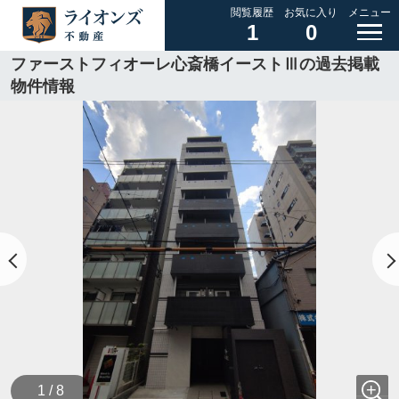
閲覧履歴
お気に入り
メニュー
1
0
ファーストフィオーレ心斎橋イーストⅢの過去掲載
物件情報
1 / 8