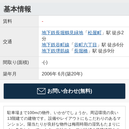
基本情報
賃料
-
地下鉄長堀鶴見緑地
「
松屋町
」駅 徒歩2
分
交通
地下鉄谷町線
「
谷町六丁目
」駅 徒歩6分
地下鉄堺筋線
「
長堀橋
」駅 徒歩9分
間取り(面積)
-(-)
築年月
2006年 6月(築20年)
お問い合わせ(無料)
駐車場まで100mの物件、いかがでしょうか。周辺環境の良い
13階建ての建物です。設備やレイアウトにもこだわりのあるマ
ンション。陽当たりが良好な物件は梅雨時期の湿気もたまりに