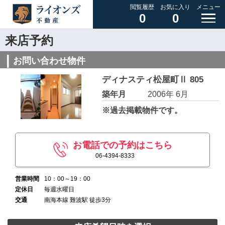
閲覧履歴
お気に入り
メニュー
0
0
来店予約
お問い合わせ物件
ディナスティ松屋町Ⅱ 805
築年月
2006年 6月
※過去掲載物件です。
お電話での予約はこちら
06-4394-8333
営業時間
10：00～19：00
定休日
毎週水曜日
交通
南海本線 難波駅 徒歩3分