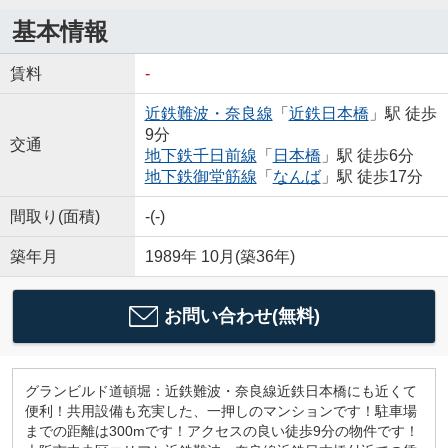
基本情報
賃料
-
近鉄難波・奈良線
「
近鉄日本橋
」駅 徒歩
9分
交通
地下鉄千日前線
「
日本橋
」駅 徒歩6分
地下鉄御堂筋線
「
なんば
」駅 徒歩17分
間取り(面積)
-(-)
築年月
1989年 10月(築36年)
お問い合わせ(無料)
グランビルド道頓堀：近鉄難波・奈良線近鉄日本橋にも近くて
便利！共用設備も充実した、一押しのマンションです！駐車場
までの距離は300mです！アクセスの良い徒歩9分の物件です！