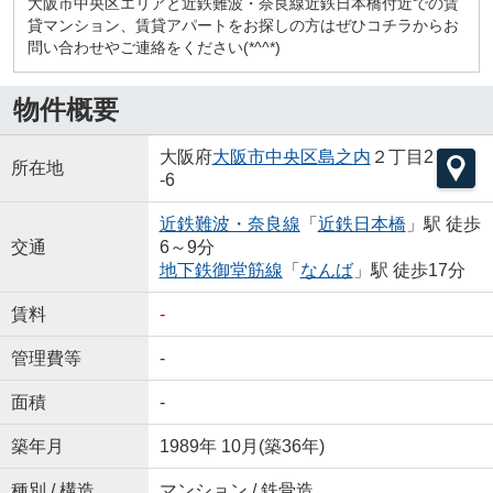
大阪市中央区エリアと近鉄難波・奈良線近鉄日本橋付近での賃
貸マンション、賃貸アパートをお探しの方はぜひコチラからお
問い合わせやご連絡をください(*^^*)
物件概要
大阪府
大阪市中央区
島之内
２丁目2
所在地
-6
近鉄難波・奈良線
「
近鉄日本橋
」駅 徒歩
交通
6～9分
地下鉄御堂筋線
「
なんば
」駅 徒歩17分
賃料
-
管理費等
-
面積
-
築年月
1989年 10月(築36年)
種別 / 構造
マンション / 鉄骨造