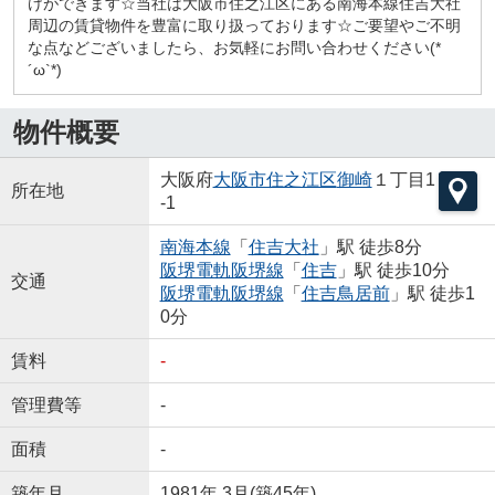
けができます☆当社は大阪市住之江区にある南海本線住吉大社
周辺の賃貸物件を豊富に取り扱っております☆ご要望やご不明
な点などございましたら、お気軽にお問い合わせください(*
´ω`*)
物件概要
大阪府
大阪市住之江区
御崎
１丁目1
所在地
-1
南海本線
「
住吉大社
」駅 徒歩8分
阪堺電軌阪堺線
「
住吉
」駅 徒歩10分
交通
阪堺電軌阪堺線
「
住吉鳥居前
」駅 徒歩1
0分
賃料
-
管理費等
-
面積
-
築年月
1981年 3月(築45年)