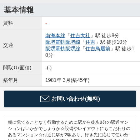
基本情報
賃料
-
南海本線
「
住吉大社
」駅 徒歩8分
阪堺電軌阪堺線
「
住吉
」駅 徒歩10分
交通
阪堺電軌阪堺線
「
住吉鳥居前
」駅 徒歩1
0分
間取り(面積)
-(-)
築年月
1981年 3月(築45年)
お問い合わせ(無料)
朝に慌てることなく行動するために駅から徒歩8分の駅近マン
ションはいかがでしょうか☆設備やレイアウトにもこだわりの
あるマンション☆付近に駅が2駅あり、行き先に応じて使い分