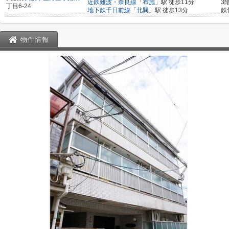
近鉄難波・奈良線
「
布施
」駅 徒歩11分
3
丁目6-24
地下鉄千日前線
「
北巽
」駅 徒歩13分
鉄
物件情報