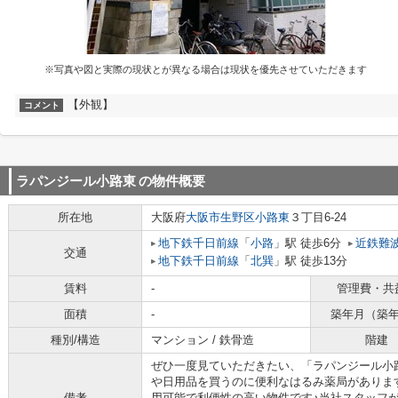
※写真や図と実際の現状とが異なる場合は現状を優先させていただきます
【外観】
コメント
ラパンジール小路東
の物件概要
所在地
大阪府
大阪市生野区
小路東
３丁目6-24
地下鉄千日前線
「
小路
」駅 徒歩6分
近鉄難
交通
地下鉄千日前線
「
北巽
」駅 徒歩13分
賃料
-
管理費・共
面積
-
築年月（築
種別/構造
マンション / 鉄骨造
階建
ぜひ一度見ていただきたい、「ラパンジール小路
や日用品を買うのに便利なはるみ薬局があります
備考
用可能で利便性の高い物件です♪当社スタッフ