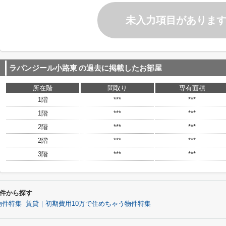
未入力項目がありま
ラパンジール小路東
の過去に掲載したお部屋
所在階
間取り
専有面積
1階
***
***
1階
***
***
2階
***
***
2階
***
***
3階
***
***
件から探す
物件特集
賃貸｜初期費用10万で住めちゃう物件特集