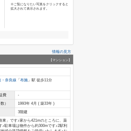
※ご覧になりたい写真をクリックすると
拡大されて表示されます。
情報の見方
【マンション】
波・奈良線
「
布施
」駅 徒歩11分
益費
-
年数）
1993年 4月 ( 築33年 )
3階建
東」です♪家から421mのところに、薬
♪駐車場は物件から約300mです♪2駅利
が地域の賃貸情報をご提供いたします♪お