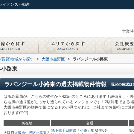
ライオンズ不動産
営業時間
(賃貸)地域から探す
>
大阪市生野区
>
ラパンジール小路東
ル小路東
ラパンジール小路東
の過去掲載物件情報
現況の確認は
はるみ薬局が、こちらの物件から421mのところにあります！設備良し・
らも風の通り道がしっかり造られているマンションです！2駅利用できる
大阪市生野区の物件で気になるものが見つかれば、当社までお気軽にご連
おります(*^^*)
所在地
交通
地下鉄千日前線
「
小路
」駅 徒歩6分
築
大阪府
大阪市生野区
小路東
３