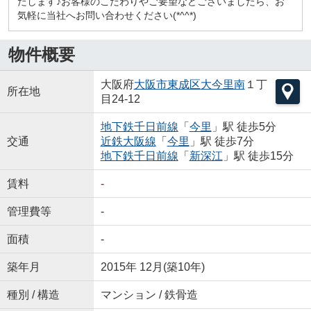
たします♪お客様のこだわりやご要望などございましたら、お
気軽に当社へお問い合わせください(*^^*)
物件概要
大阪府
大阪市東成区
大今里南
１丁
所在地
目24-12
地下鉄千日前線
「
今里
」駅 徒歩5分
交通
近鉄大阪線
「
今里
」駅 徒歩7分
地下鉄千日前線
「
新深江
」駅 徒歩15分
賃料
-
管理費等
-
面積
-
築年月
2015年 12月(築10年)
種別 / 構造
マンション / 鉄骨造