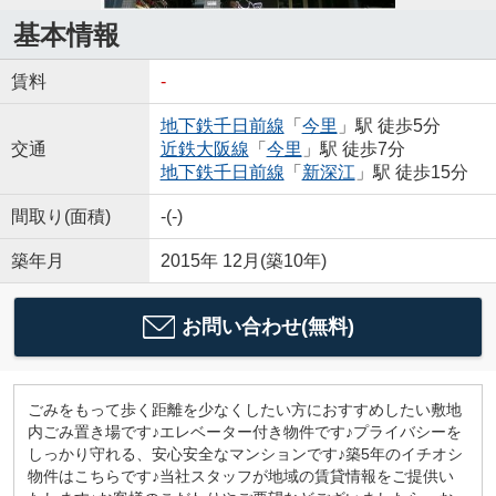
基本情報
賃料
-
地下鉄千日前線
「
今里
」駅 徒歩5分
交通
近鉄大阪線
「
今里
」駅 徒歩7分
地下鉄千日前線
「
新深江
」駅 徒歩15分
間取り(面積)
-(-)
築年月
2015年 12月(築10年)
お問い合わせ(無料)
ごみをもって歩く距離を少なくしたい方におすすめしたい敷地
内ごみ置き場です♪エレベーター付き物件です♪プライバシーを
しっかり守れる、安心安全なマンションです♪築5年のイチオシ
物件はこちらです♪当社スタッフが地域の賃貸情報をご提供い