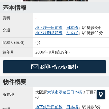
基本情報
賃料
-
地下鉄千日前線
「
日本橋
」駅 徒歩8分
交通
地下鉄御堂筋線
「
なんば
」駅 徒歩11分
間取り(面積)
-(-)
築年月
2006年 9月(築19年)
お問い合わせ(無料)
物件概要
大阪府
大阪市浪速区
日本橋
３丁目7
所在地
-3
地下鉄千日前線
「
日本橋
」駅 徒歩8分