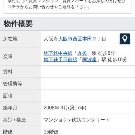
条付近での賃貸マンション、賃貸アパートをお探しの方はぜひ
コチラからお問い合わせやご連絡を下さい。
物件概要
所在地
大阪府
大阪市西区
本田
２丁目
地下鉄中央線
「
九条
」駅 徒歩6分
交通
地下鉄千日前線
「
阿波座
」駅 徒歩10分
賃料
-
管理費等
-
面積
-
築年月
2008年 9月(築17年)
種別 / 構造
マンション / 鉄筋コンクリート
階建
15階建