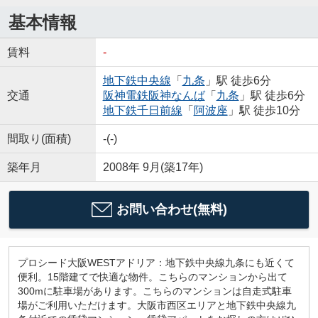
基本情報
賃料
-
地下鉄中央線
「
九条
」駅 徒歩6分
交通
阪神電鉄阪神なんば
「
九条
」駅 徒歩6分
地下鉄千日前線
「
阿波座
」駅 徒歩10分
間取り(面積)
-(-)
築年月
2008年 9月(築17年)
お問い合わせ(無料)
プロシード大阪WESTアドリア：地下鉄中央線九条にも近くて
便利。15階建てで快適な物件。こちらのマンションから出て
300mに駐車場があります。こちらのマンションは自走式駐車
場がご利用いただけます。大阪市西区エリアと地下鉄中央線九