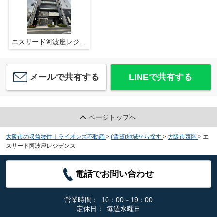
エスリード阿波座レジデンス
メールで共有する
LINEで共有する
ページトップへ
大阪市の収益物件｜ライオンズ不動産
>
(賃貸)地域から探す
>
大阪市西区
>
エ
スリード阿波座レジデンス
電話でお問い合わせ
営業時間：
10：00～19：00
定休日：
毎週水曜日