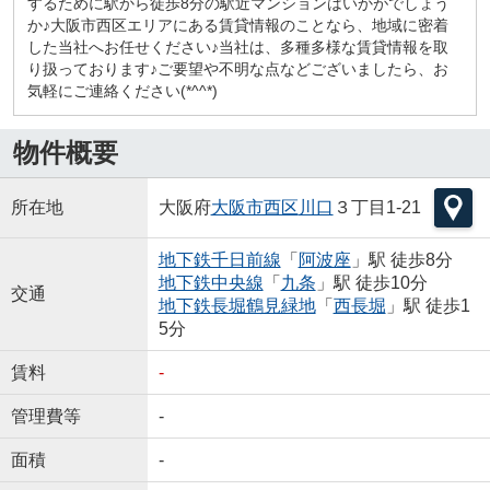
するために駅から徒歩8分の駅近マンションはいかがでしょう
か♪大阪市西区エリアにある賃貸情報のことなら、地域に密着
した当社へお任せください♪当社は、多種多様な賃貸情報を取
り扱っております♪ご要望や不明な点などございましたら、お
気軽にご連絡ください(*^^*)
物件概要
所在地
大阪府
大阪市西区
川口
３丁目1-21
地下鉄千日前線
「
阿波座
」駅 徒歩8分
地下鉄中央線
「
九条
」駅 徒歩10分
交通
地下鉄長堀鶴見緑地
「
西長堀
」駅 徒歩1
5分
賃料
-
管理費等
-
面積
-