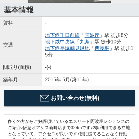
基本情報
賃料
-
地下鉄千日前線
「
阿波座
」駅 徒歩8分
地下鉄中央線
「
九条
」駅 徒歩10分
交通
地下鉄長堀鶴見緑地
「
西長堀
」駅 徒歩1
5分
間取り(面積)
-(-)
築年月
2015年 5月(築11年)
お問い合わせ(無料)
多くの方からご好評頂いているエスリード阿波座レジデンスの
ご紹介♪阪急オアシス新町店まで324mです♪2駅利用できる立地
となっていて、アクセスが良いです♪朝に慌てることなく行動