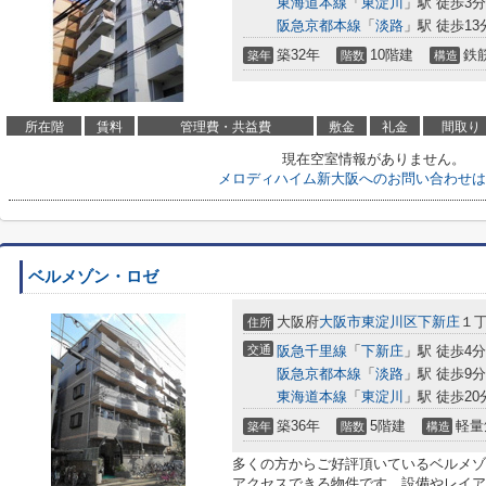
東海道本線
「
東淀川
」駅 徒歩3分
阪急京都本線
「
淡路
」駅 徒歩13
築32年
10階建
鉄
築年
階数
構造
所在階
賃料
管理費・共益費
敷金
礼金
間取り
現在空室情報がありません。
メロディハイム新大阪へのお問い合わせは
ベルメゾン・ロゼ
大阪府
大阪市東淀川区
下新庄
１丁
住所
交通
阪急千里線
「
下新庄
」駅 徒歩4分
阪急京都本線
「
淡路
」駅 徒歩9分
東海道本線
「
東淀川
」駅 徒歩20
築36年
5階建
軽量
築年
階数
構造
多くの方からご好評頂いているベルメゾ
アクセスできる物件です。設備やレイア