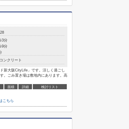
28
歩3分
歩9分
分
コンクリート
大阪CityLife」です。涼しく過ごし
す。ごみ置き場は敷地内にあります。高
面積
詳細
検討リスト
せはこちら