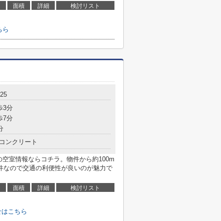
面積
詳細
検討リスト
ちら
25
歩3分
歩7分
分
コンクリート
阪の空室情報ならコチラ。物件から約100m
件なので交通の利便性が良いのが魅力で
面積
詳細
検討リスト
せはこちら