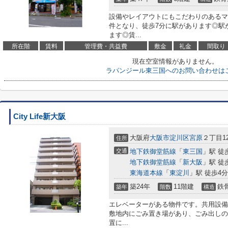
設備やレイアウトにもこだわりのあるマ
件となり、徒歩7分に駅があります◎駅
ます◎賃...
所在階
賃料
管理費・共益費
敷金
礼金
間取り
現在空室情報がありません。
ラパンジール東三国へのお問い合わせは
City Life新大阪
大阪府
大阪市淀川区
宮原
２丁目12
住所
交通
地下鉄御堂筋線
「
東三国
」駅 徒
地下鉄御堂筋線
「
新大阪
」駅 徒
東海道本線
「
東淀川
」駅 徒歩4分
築24年
11階建
鉄
築年
階数
構造
エレベーターがある物件です。共用設備
敷地内にごみ置き場があり、ごみ出しの
置に...