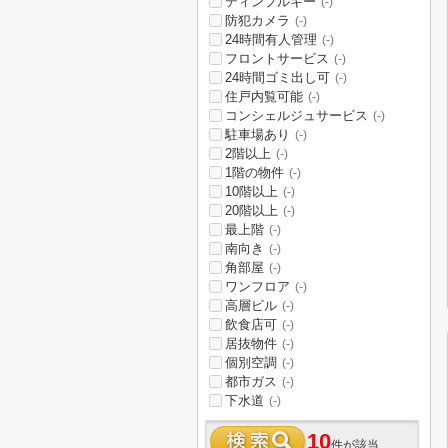
ディンプルキー
(-)
防犯カメラ
(-)
24時間有人管理
(-)
フロントサービス
(-)
24時間ゴミ出し可
(-)
住戸内覧可能
(-)
コンシェルジュサービス
(-)
駐車場あり
(-)
2階以上
(-)
1階の物件
(-)
10階以上
(-)
20階以上
(-)
最上階
(-)
南向き
(-)
角部屋
(-)
ワンフロア
(-)
高層ビル
(-)
飲食店可
(-)
居抜物件
(-)
個別空調
(-)
都市ガス
(-)
下水道
(-)
10
件が該当