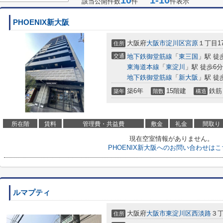
10
1-10
該当公開件数
件
件表示
PHOENIX新大阪
大阪府
大阪市淀川区
宮原
１丁目17
住所
交通
地下鉄御堂筋線
「
東三国
」駅 徒
東海道本線
「
東淀川
」駅 徒歩6分
地下鉄御堂筋線
「
新大阪
」駅 徒
築6年
15階建
鉄筋
築年
階数
構造
所在階
賃料
管理費・共益費
敷金
礼金
間取り
現在空室情報がありません。
PHOENIX新大阪へのお問い合わせはこ
ルマプティ
大阪府
大阪市東淀川区
西淡路
３丁
住所