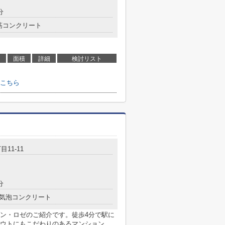
分
筋コンクリート
面積
詳細
検討リスト
こちら
目11-11
分
気泡コンクリート
ン・ロゼのご紹介です。徒歩4分で駅に
ウトにもこだわりのあるマンション。