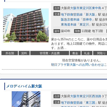
大阪府
大阪市東淀川区
東中島
４丁
住所
交通
地下鉄御堂筋線
「
新大阪
」駅 徒
阪急京都本線
「
崇禅寺
」駅 徒歩
東海道本線
「
東淀川
」駅 徒歩12
築43年
11階建 地下1階
築年
階数
家から357mのところに、薬や日用品
あります。地上11階建ての物件。周辺
す。お洒...
所在階
賃料
管理費・共益費
敷金
礼金
間取り
現在空室情報がありません。
朝日プラザ新大阪へのお問い合わせはこ
メロディハイム新大阪
大阪府
大阪市東淀川区
西淡路
３丁
住所
交通
地下鉄御堂筋線
「
東三国
」駅 徒