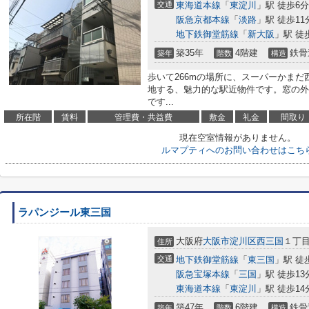
交通
東海道本線
「
東淀川
」駅 徒歩6分
阪急京都本線
「
淡路
」駅 徒歩11
地下鉄御堂筋線
「
新大阪
」駅 徒
築35年
4階建
鉄骨
築年
階数
構造
歩いて266mの場所に、スーパーかまだ
地する、魅力的な駅近物件です。窓の外
です...
所在階
賃料
管理費・共益費
敷金
礼金
間取り
現在空室情報がありません。
ルマプティへのお問い合わせはこち
ラパンジール東三国
大阪府
大阪市淀川区
西三国
１丁目2
住所
交通
地下鉄御堂筋線
「
東三国
」駅 徒
阪急宝塚本線
「
三国
」駅 徒歩13
東海道本線
「
東淀川
」駅 徒歩14
築47年
6階建
鉄骨
築年
階数
構造