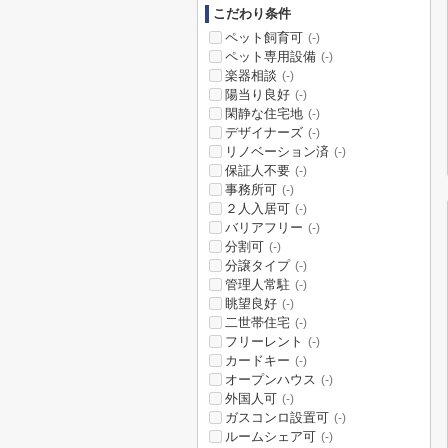
こだわり条件
ペット飼育可
(-)
ペット専用設備
(-)
楽器相談
(-)
陽当り良好
(-)
閑静な住宅地
(-)
デザイナーズ
(-)
リノベーション済
(-)
保証人不要
(-)
事務所可
(-)
２人入居可
(-)
バリアフリー
(-)
分割可
(-)
分譲タイプ
(-)
管理人常駐
(-)
眺望良好
(-)
二世帯住宅
(-)
フリーレント
(-)
カードキー
(-)
オープンハウス
(-)
外国人可
(-)
ガスコンロ設置可
(-)
ルームシェア可
(-)