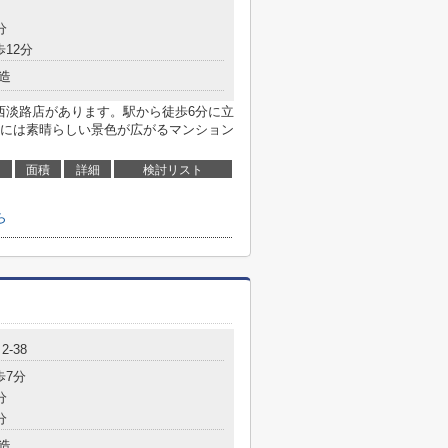
分
歩12分
造
西淡路店があります。駅から徒歩6分に立
には素晴らしい景色が広がるマンション
面積
詳細
検討リスト
ら
-38
歩7分
分
分
造