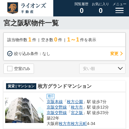
閲覧履歴
お気に入り
メニュー
0
0
宮之阪駅物件一覧
1
0
1～1
該当物件数
件
空き数
件
件を表示
変更
絞り込み条件：
なし
空室のみ
枚方グランドマンション
賃貸 | マンション
敷0
京阪本線
「
枚方公園
」駅 徒歩7分
京阪交野線
「
枚方市
」駅 徒歩12分
京阪交野線
「
宮之阪
」駅 徒歩23分
築22年
大阪府
枚方市
枚方元町
4-34