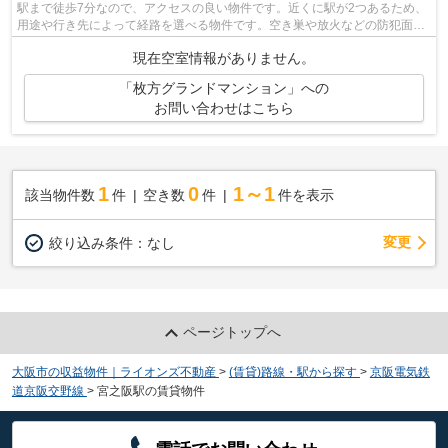
駅まで徒歩7分なので、アクセスの良い物件です。近くに駅が2つあるため、
用途や行き先によって経路を選べる物件です。空き巣や放火などの防犯面で
優れているマンションタイプの物件で...
現在空室情報がありません。
「枚方グランドマンション」への
お問い合わせはこちら
1
0
1～1
該当物件数
件
空き数
件
件を表示
変更
絞り込み条件：
なし
ページトップへ
大阪市の収益物件｜ライオンズ不動産
>
(賃貸)路線・駅から探す
>
京阪電気鉄
道京阪交野線
>
宮之阪駅の賃貸物件