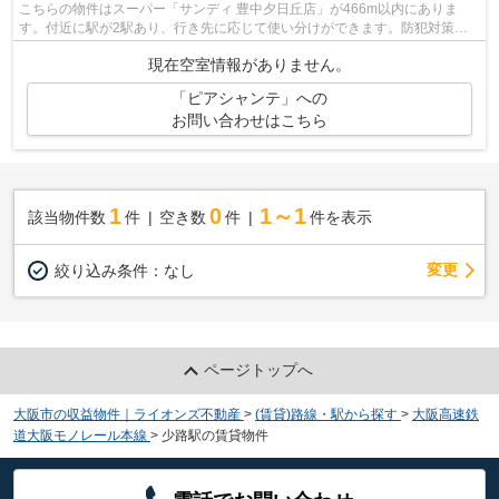
こちらの物件はスーパー「サンディ 豊中夕日丘店」が466m以内にありま
す。付近に駅が2駅あり、行き先に応じて使い分けができます。防犯対策の
行き届いた造りがポイント。この物件は、...
現在空室情報がありません。
「ピアシャンテ」への
お問い合わせはこちら
1
0
1～1
該当物件数
件
空き数
件
件を表示
変更
絞り込み条件：
なし
ページトップへ
大阪市の収益物件｜ライオンズ不動産
>
(賃貸)路線・駅から探す
>
大阪高速鉄
道大阪モノレール本線
>
少路駅の賃貸物件