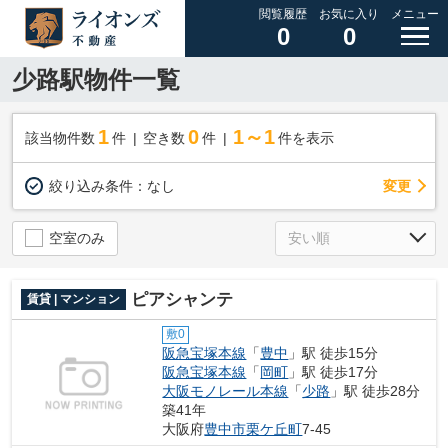
閲覧履歴
お気に入り
メニュー
0
0
少路駅物件一覧
1
0
1～1
該当物件数
件
空き数
件
件を表示
変更
絞り込み条件：
なし
空室のみ
ピアシャンテ
賃貸 | マンション
敷0
阪急宝塚本線
「
豊中
」駅 徒歩15分
阪急宝塚本線
「
岡町
」駅 徒歩17分
大阪モノレール本線
「
少路
」駅 徒歩28分
築41年
大阪府
豊中市
栗ケ丘町
7-45