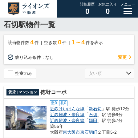
閲覧履歴
お気に入り
メニュー
0
0
石切駅物件一覧
4
0
1～4
該当物件数
件
空き数
件
件を表示
変更
絞り込み条件：
なし
空室のみ
徳野コーポ
賃貸 | マンション
敷0
礼0
近鉄けいはんな線
「
新石切
」駅 徒歩12分
近鉄難波・奈良線
「
石切
」駅 徒歩9分
近鉄難波・奈良線
「
額田
」駅 徒歩7分
築55年
大阪府
東大阪市
東石切町
２丁目5-2