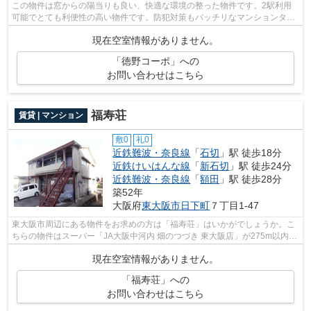
この物件は窓からの陽当りも良い、快適な環境の整った物件です。2駅利用
可能でとても利便性の高い物件です。防犯対策もバッチリなマンションタイ
プの物件です。駅まで徒歩12分と、立地...
現在空室情報がありません。
「徳野コーポ」への
お問い合わせはこちら
福寿荘
賃貸 | マンション
敷0
礼0
近鉄難波・奈良線
「
石切
」駅 徒歩18分
近鉄けいはんな線
「
新石切
」駅 徒歩24分
近鉄難波・奈良線
「
額田
」駅 徒歩28分
築52年
大阪府
東大阪市
日下町
７丁目1-47
東大阪市周辺にある物件をお求めの方は「福寿荘」はいかがでしょうか。こ
ちらの物件はスーパー「JA大阪中河内 畑のつづき 東大阪店」が275m以内に
あります。造りとデザインに関して、...
現在空室情報がありません。
「福寿荘」への
お問い合わせはこちら