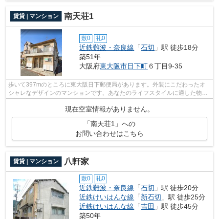
南天荘1
賃貸 | マンション
敷0
礼0
近鉄難波・奈良線
「
石切
」駅 徒歩18分
築51年
大阪府
東大阪市
日下町
６丁目9-35
歩いて397mのところに東大阪日下郵便局があります。外装にこだわったオ
シャレなデザインのマンションです。あなたのライフスタイルに適した物件
をお探しなら、当社にお任せ下さい。多...
現在空室情報がありません。
「南天荘1」への
お問い合わせはこちら
八軒家
賃貸 | マンション
敷0
礼0
近鉄難波・奈良線
「
石切
」駅 徒歩20分
近鉄けいはんな線
「
新石切
」駅 徒歩25分
近鉄けいはんな線
「
吉田
」駅 徒歩45分
築50年