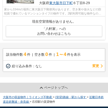
大阪府
東大阪市
日下町
６丁目8-29
家から334mの場所に東大阪日下郵便局があります。空き巣や放火などの防
犯面で優れているマンションタイプの物件です。2駅利用可能な物件なの
で、用途や行き先に応じて経路を選択できま...
現在空室情報がありません。
「八軒家」への
お問い合わせはこちら
4
0
1～4
該当物件数
件
空き数
件
件を表示
変更
絞り込み条件：
なし
ページトップへ
大阪市の収益物件｜ライオンズ不動産
>
(賃貸)路線・駅から探す
>
近畿日本鉄
道近鉄難波・奈良線
>
石切駅の賃貸物件