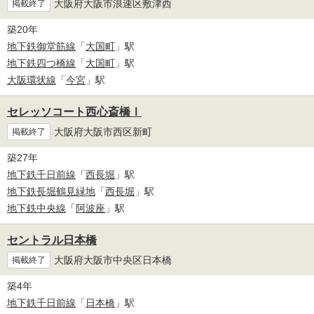
大阪府大阪市浪速区敷津西
掲載終了
築20年
地下鉄御堂筋線
「
大国町
」駅
地下鉄四つ橋線
「
大国町
」駅
大阪環状線
「
今宮
」駅
セレッソコート西心斎橋Ⅰ
大阪府大阪市西区新町
掲載終了
築27年
地下鉄千日前線
「
西長堀
」駅
地下鉄長堀鶴見緑地
「
西長堀
」駅
地下鉄中央線
「
阿波座
」駅
セントラル日本橋
大阪府大阪市中央区日本橋
掲載終了
築4年
地下鉄千日前線
「
日本橋
」駅