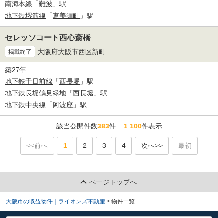
南海本線
「
難波
」駅
地下鉄堺筋線
「
恵美須町
」駅
セレッソコート西心斎橋
大阪府大阪市西区新町
掲載終了
築27年
地下鉄千日前線
「
西長堀
」駅
地下鉄長堀鶴見緑地
「
西長堀
」駅
地下鉄中央線
「
阿波座
」駅
該当公開件数
383
件
1-100
件表示
<<前へ
1
2
3
4
次へ>>
最初
ページトップへ
大阪市の収益物件｜ライオンズ不動産
>
物件一覧