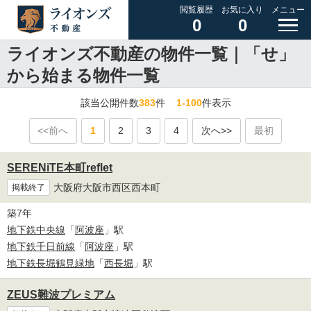
閲覧履歴
お気に入り
メニュー
0
0
ライオンズ不動産の物件一覧｜「せ」
から始まる物件一覧
該当公開件数
383
件
1-100
件表示
<<前へ
1
2
3
4
次へ>>
最初
SERENiTE本町reflet
大阪府大阪市西区西本町
掲載終了
築7年
地下鉄中央線
「
阿波座
」駅
地下鉄千日前線
「
阿波座
」駅
地下鉄長堀鶴見緑地
「
西長堀
」駅
ZEUS難波プレミアム