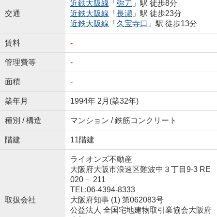
近鉄大阪線
「
弥刀
」駅 徒歩8分
交通
近鉄大阪線
「
長瀬
」駅 徒歩23分
近鉄大阪線
「
久宝寺口
」駅 徒歩13分
賃料
-
管理費等
-
面積
-
築年月
1994年 2月(築32年)
種別 / 構造
マンション / 鉄筋コンクリート
階建
11階建
ライオンズ不動産
大阪府大阪市浪速区難波中３丁目9-3 RE
020－ 211
TEL:06-4394-8333
取扱会社
大阪府知事 (1) 第062083号
公益法人 全国宅地建物取引業協会大阪府