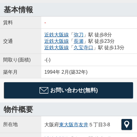
基本情報
賃料
-
近鉄大阪線
「
弥刀
」駅 徒歩8分
交通
近鉄大阪線
「
長瀬
」駅 徒歩23分
近鉄大阪線
「
久宝寺口
」駅 徒歩13分
間取り(面積)
-(-)
築年月
1994年 2月(築32年)
お問い合わせ(無料)
物件概要
所在地
大阪府
東大阪市
友井
５丁目3-8