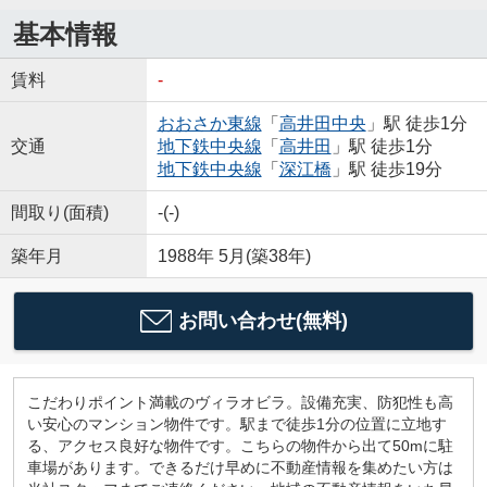
基本情報
賃料
-
おおさか東線
「
高井田中央
」駅 徒歩1分
交通
地下鉄中央線
「
高井田
」駅 徒歩1分
地下鉄中央線
「
深江橋
」駅 徒歩19分
間取り(面積)
-(-)
築年月
1988年 5月(築38年)
お問い合わせ(無料)
こだわりポイント満載のヴィラオビラ。設備充実、防犯性も高
い安心のマンション物件です。駅まで徒歩1分の位置に立地す
る、アクセス良好な物件です。こちらの物件から出て50mに駐
車場があります。できるだけ早めに不動産情報を集めたい方は