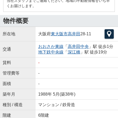
当社スタッフまでご連絡ください。地域の不動産情報をいち早
くお届けします。
物件概要
所在地
大阪府
東大阪市
高井田
28-11
おおさか東線
「
高井田中央
」駅 徒歩1分
交通
地下鉄中央線
「
深江橋
」駅 徒歩19分
賃料
-
管理費等
-
面積
-
築年月
1988年 5月(築38年)
種別 / 構造
マンション / 鉄骨造
階建
6階建