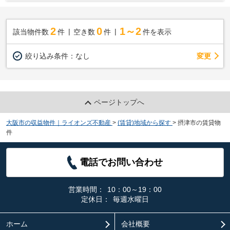
2
0
1～2
該当物件数
件
空き数
件
件を表示
変更
絞り込み条件：
なし
ページトップへ
大阪市の収益物件｜ライオンズ不動産
>
(賃貸)地域から探す
>
摂津市の賃貸物
件
電話でお問い合わせ
営業時間：
10：00～19：00
定休日：
毎週水曜日
ホーム
会社概要