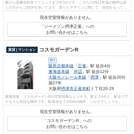
家から温優会松井クリニックまで471mです。こちらの2021年築の物件は多
くの方からご好評を頂いてます。造りとデザインに関して、自信をもって情
報を提供できるマンションです。駅から...
現在空室情報がありません。
「ジーメゾン摂津正雀」への
お問い合わせはこちら
コスモガーデンR
賃貸 | マンション
敷0
阪急京都本線
「
正雀
」駅 徒歩4分
東海道本線
「
岸辺
」駅 徒歩12分
大阪モノレール本線
「
摂津
」駅 徒歩20分
築27年
大阪府
摂津市
正雀本町
１丁目20-29
新着情報：コスモガーデンRの空室情報ならコチラ。駅まで4分と、駅近でア
クセスも良好な物件です。駐車場まで100mの物件、いかがでしょうか。移
動範囲が広がる2駅利用可能な物件です。...
現在空室情報がありません。
「コスモガーデンR」への
お問い合わせはこちら