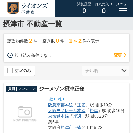
閲覧履歴
お気に入り
メニュー
0
0
摂津市 不動産一覧
2
0
1～2
該当物件数
件
空き数
件
件を表示
変更
絞り込み条件：
なし
空室のみ
ジーメゾン摂津正雀
賃貸 | マンション
敷0
礼0
阪急京都本線
「
正雀
」駅 徒歩10分
大阪モノレール本線
「
摂津
」駅 徒歩16分
東海道本線
「
岸辺
」駅 徒歩23分
築5年
大阪府
摂津市
正雀
２丁目6-22