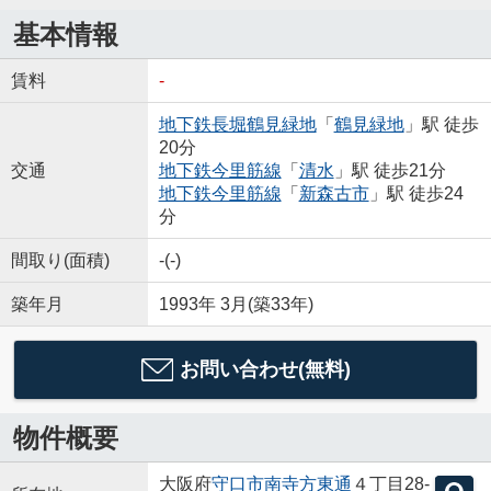
基本情報
賃料
-
地下鉄長堀鶴見緑地
「
鶴見緑地
」駅 徒歩
20分
交通
地下鉄今里筋線
「
清水
」駅 徒歩21分
地下鉄今里筋線
「
新森古市
」駅 徒歩24
分
間取り(面積)
-(-)
築年月
1993年 3月(築33年)
お問い合わせ(無料)
物件概要
大阪府
守口市
南寺方東通
４丁目28-