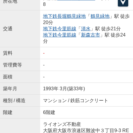
所在地
8
地下鉄長堀鶴見緑地
「
鶴見緑地
」駅 徒歩
20分
交通
地下鉄今里筋線
「
清水
」駅 徒歩21分
地下鉄今里筋線
「
新森古市
」駅 徒歩24
分
賃料
-
管理費等
-
面積
-
築年月
1993年 3月(築33年)
種別 / 構造
マンション / 鉄筋コンクリート
階建
6階建
ライオンズ不動産
大阪府大阪市浪速区難波中３丁目9-3 RE