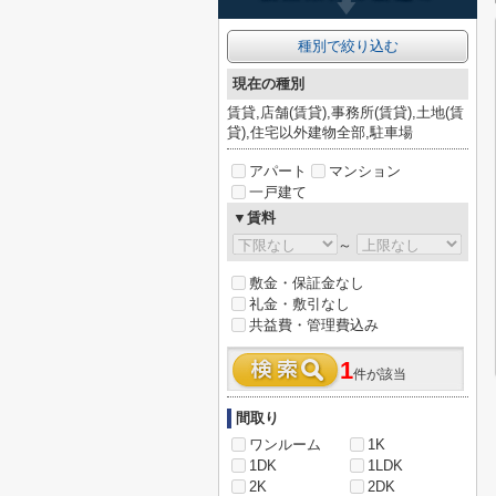
種別で絞り込む
現在の種別
賃貸,店舗(賃貸),事務所(賃貸),土地(賃
貸),住宅以外建物全部,駐車場
アパート
マンション
一戸建て
▼賃料
～
敷金・保証金なし
礼金・敷引なし
共益費・管理費込み
1
件が該当
間取り
ワンルーム
1K
1DK
1LDK
2K
2DK