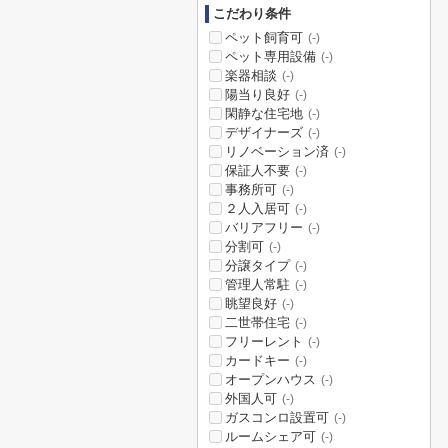
こだわり条件
ペット飼育可
(-)
ペット専用設備
(-)
楽器相談
(-)
陽当り良好
(-)
閑静な住宅地
(-)
デザイナーズ
(-)
リノベーション済
(-)
保証人不要
(-)
事務所可
(-)
２人入居可
(-)
バリアフリー
(-)
分割可
(-)
分譲タイプ
(-)
管理人常駐
(-)
眺望良好
(-)
二世帯住宅
(-)
フリーレント
(-)
カードキー
(-)
オープンハウス
(-)
外国人可
(-)
ガスコンロ設置可
(-)
ルームシェア可
(-)