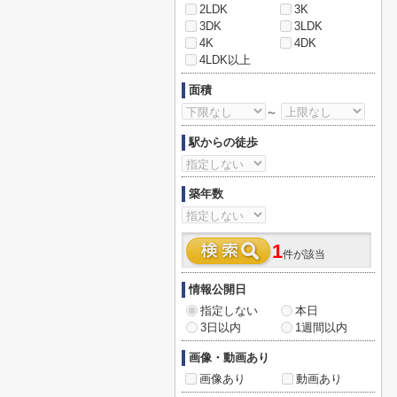
2LDK
3K
3DK
3LDK
4K
4DK
4LDK以上
面積
～
駅からの徒歩
築年数
1
件が該当
情報公開日
指定しない
本日
3日以内
1週間以内
画像・動画あり
画像あり
動画あり