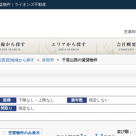
益物件｜ライオンズ不動産
営業時間
(賃貸)地域から探す
>
吹田市
>
千里山西の賃貸物件
面積
下限なし～上限なし
築年数
指定しない
間取り
指定なし
並び順：
空室物件のみ表示