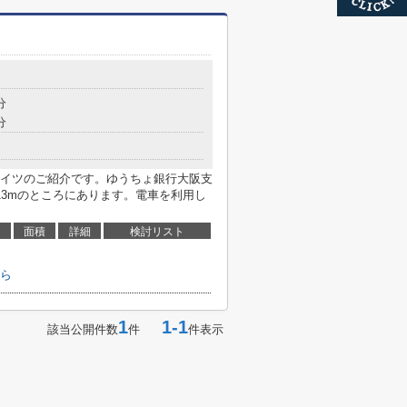
分
分
イツのご紹介です。ゆうちょ銀行大阪支
13mのところにあります。電車を利用し
面積
詳細
検討リスト
ら
1
1-1
該当公開件数
件
件表示