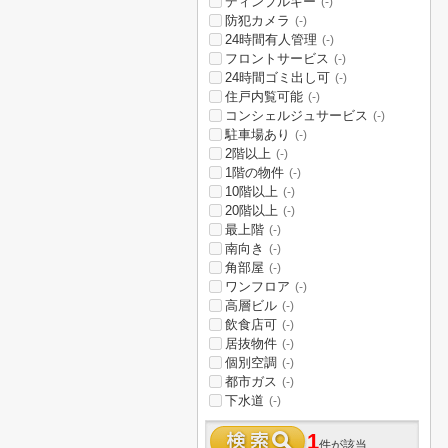
ディンプルキー
(-)
防犯カメラ
(-)
24時間有人管理
(-)
フロントサービス
(-)
24時間ゴミ出し可
(-)
住戸内覧可能
(-)
コンシェルジュサービス
(-)
駐車場あり
(-)
2階以上
(-)
1階の物件
(-)
10階以上
(-)
20階以上
(-)
最上階
(-)
南向き
(-)
角部屋
(-)
ワンフロア
(-)
高層ビル
(-)
飲食店可
(-)
居抜物件
(-)
個別空調
(-)
都市ガス
(-)
下水道
(-)
1
件が該当