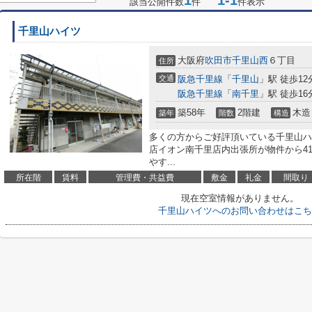
1
1-1
該当公開件数
件
件表示
千里山ハイツ
大阪府
吹田市
千里山西
６丁目
住所
交通
阪急千里線
「
千里山
」駅 徒歩12
阪急千里線
「
南千里
」駅 徒歩16
築58年
2階建
木造
築年
階数
構造
多くの方からご好評頂いている千里山ハ
店イオン南千里店内出張所が物件から4
やす...
所在階
賃料
管理費・共益費
敷金
礼金
間取り
現在空室情報がありません。
千里山ハイツへのお問い合わせはこち