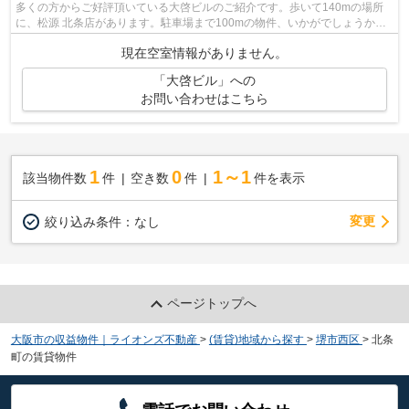
多くの方からご好評頂いている大啓ビルのご紹介です。歩いて140mの場所
に、松源 北条店があります。駐車場まで100mの物件、いかがでしょうか。
徒歩13分で駅へのアクセスが可能な物件で...
現在空室情報がありません。
「大啓ビル」への
お問い合わせはこちら
1
0
1～1
該当物件数
件
空き数
件
件を表示
変更
絞り込み条件：
なし
ページトップへ
大阪市の収益物件｜ライオンズ不動産
>
(賃貸)地域から探す
>
堺市西区
>
北条
町の賃貸物件