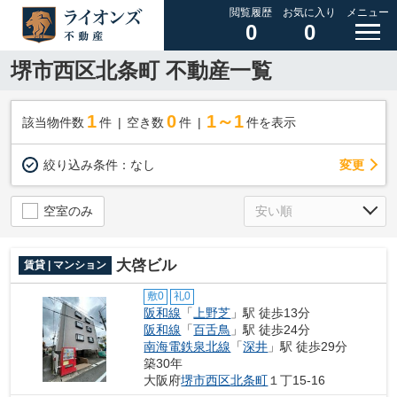
閲覧履歴
お気に入り
メニュー
0
0
堺市西区北条町 不動産一覧
1
0
1～1
該当物件数
件
空き数
件
件を表示
変更
絞り込み条件：
なし
空室のみ
大啓ビル
賃貸 | マンション
敷0
礼0
阪和線
「
上野芝
」駅 徒歩13分
阪和線
「
百舌鳥
」駅 徒歩24分
南海電鉄泉北線
「
深井
」駅 徒歩29分
築30年
大阪府
堺市西区
北条町
１丁15-16