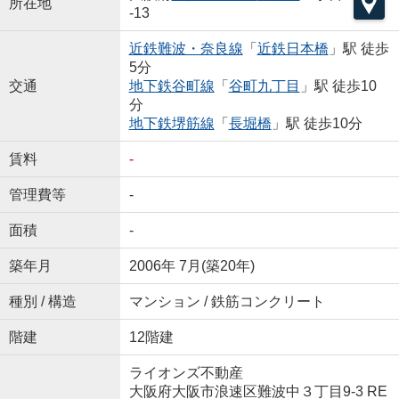
所在地
-13
近鉄難波・奈良線
「
近鉄日本橋
」駅 徒歩
5分
交通
地下鉄谷町線
「
谷町九丁目
」駅 徒歩10
分
地下鉄堺筋線
「
長堀橋
」駅 徒歩10分
賃料
-
管理費等
-
面積
-
築年月
2006年 7月(築20年)
種別 / 構造
マンション / 鉄筋コンクリート
階建
12階建
ライオンズ不動産
大阪府大阪市浪速区難波中３丁目9-3 RE