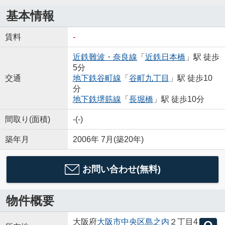
基本情報
賃料
-
近鉄難波・奈良線
「
近鉄日本橋
」駅 徒歩
5分
交通
地下鉄谷町線
「
谷町九丁目
」駅 徒歩10
分
地下鉄堺筋線
「
長堀橋
」駅 徒歩10分
間取り(面積)
-(-)
築年月
2006年 7月(築20年)
お問い合わせ(無料)
物件概要
大阪府
大阪市中央区
島之内
２丁目4