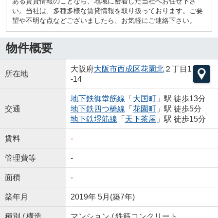
ある賃貸情報のことなら、地域に密着した当社へお任せ下さ
い。当社は、多種多様な賃貸情報を取り扱っております。ご要
望や不明な点などございましたら、お気軽にご連絡下さい。
物件概要
大阪府
大阪市西成区
花園北
２丁目1
所在地
-14
地下鉄御堂筋線
「
大国町
」駅 徒歩13分
交通
地下鉄四つ橋線
「
花園町
」駅 徒歩5分
地下鉄堺筋線
「
天下茶屋
」駅 徒歩15分
賃料
-
管理費等
-
面積
-
築年月
2019年 5月(築7年)
種別 / 構造
マンション / 鉄筋コンクリート