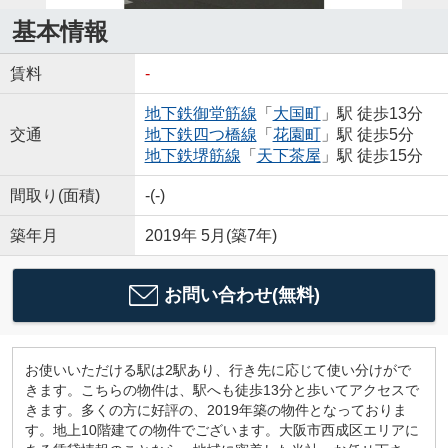
基本情報
賃料
-
地下鉄御堂筋線
「
大国町
」駅 徒歩13分
交通
地下鉄四つ橋線
「
花園町
」駅 徒歩5分
地下鉄堺筋線
「
天下茶屋
」駅 徒歩15分
間取り(面積)
-(-)
築年月
2019年 5月(築7年)
お問い合わせ(無料)
お使いいただける駅は2駅あり、行き先に応じて使い分けがで
きます。こちらの物件は、駅へも徒歩13分と歩いてアクセスで
きます。多くの方に好評の、2019年築の物件となっておりま
す。地上10階建ての物件でございます。大阪市西成区エリアに