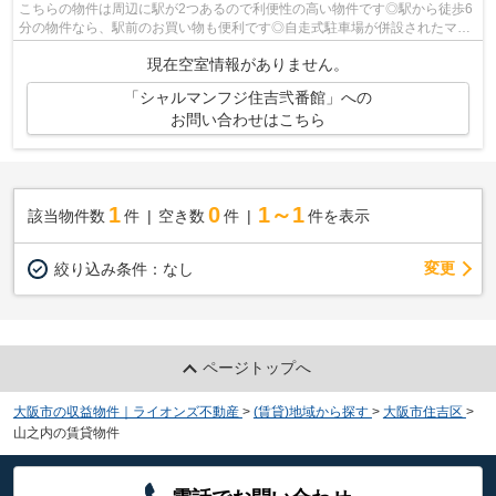
こちらの物件は周辺に駅が2つあるので利便性の高い物件です◎駅から徒歩6
分の物件なら、駅前のお買い物も便利です◎自走式駐車場が併設されたマン
ションです◎設備やレイアウトにもこだわ...
現在空室情報がありません。
「シャルマンフジ住吉弐番館」への
お問い合わせはこちら
1
0
1～1
該当物件数
件
空き数
件
件を表示
変更
絞り込み条件：
なし
ページトップへ
大阪市の収益物件｜ライオンズ不動産
>
(賃貸)地域から探す
>
大阪市住吉区
>
山之内の賃貸物件