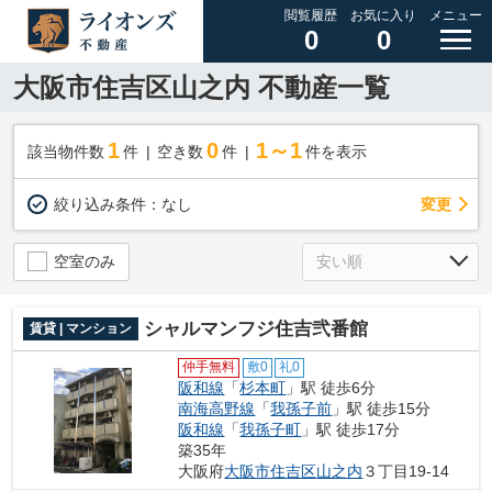
閲覧履歴
お気に入り
メニュー
0
0
大阪市住吉区山之内 不動産一覧
1
0
1～1
該当物件数
件
空き数
件
件を表示
変更
絞り込み条件：
なし
空室のみ
シャルマンフジ住吉弐番館
賃貸 | マンション
仲手無料
敷0
礼0
阪和線
「
杉本町
」駅 徒歩6分
南海高野線
「
我孫子前
」駅 徒歩15分
阪和線
「
我孫子町
」駅 徒歩17分
築35年
大阪府
大阪市住吉区
山之内
３丁目19-14