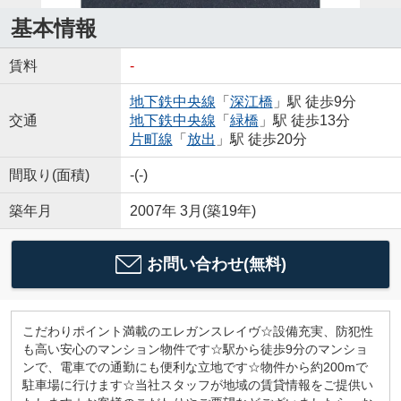
基本情報
賃料
-
地下鉄中央線
「
深江橋
」駅 徒歩9分
交通
地下鉄中央線
「
緑橋
」駅 徒歩13分
片町線
「
放出
」駅 徒歩20分
間取り(面積)
-(-)
築年月
2007年 3月(築19年)
お問い合わせ(無料)
こだわりポイント満載のエレガンスレイヴ☆設備充実、防犯性
も高い安心のマンション物件です☆駅から徒歩9分のマンショ
ンで、電車での通勤にも便利な立地です☆物件から約200mで
駐車場に行けます☆当社スタッフが地域の賃貸情報をご提供い