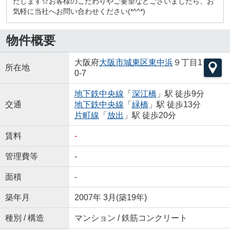
たします☆お客様のこだわりやご要望などございましたら、お
気軽に当社へお問い合わせください(*^^*)
物件概要
大阪府
大阪市城東区
東中浜
９丁目1
所在地
0-7
地下鉄中央線
「
深江橋
」駅 徒歩9分
交通
地下鉄中央線
「
緑橋
」駅 徒歩13分
片町線
「
放出
」駅 徒歩20分
賃料
-
管理費等
-
面積
-
築年月
2007年 3月(築19年)
種別 / 構造
マンション / 鉄筋コンクリート