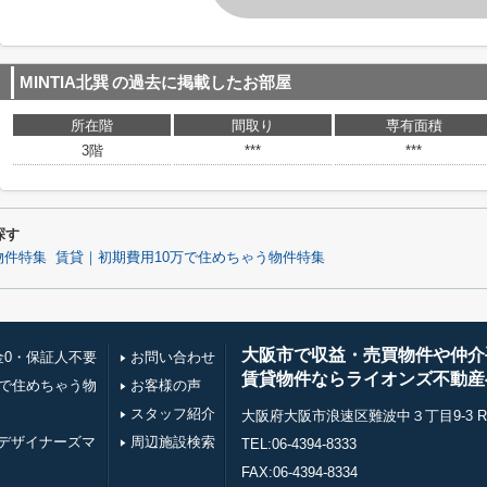
MINTIA北巽
の過去に掲載したお部屋
所在階
間取り
専有面積
3階
***
***
探す
物件特集
賃貸｜初期費用10万で住めちゃう物件特集
大阪市で収益・売買物件や仲介
金0・保証人不要
お問い合わせ
賃貸物件ならライオンズ不動産
万で住めちゃう物
お客様の声
スタッフ紹介
大阪府大阪市浪速区難波中３丁目9-3 RE0
デザイナーズマ
周辺施設検索
TEL:06-4394-8333
FAX:06-4394-8334