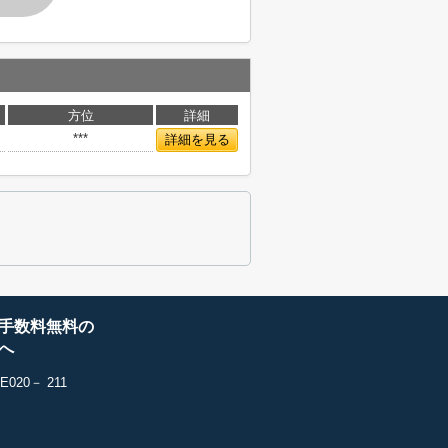
方位
詳細
***
詳細を見る
手数料無料の
へ
20－ 211