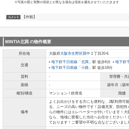
※写真や図と実際の現状とが異なる場合は現状を優先させていただきます
【外観】
コメント
MINTIA北巽
の物件概要
所在地
大阪府
大阪市生野区
巽中
２丁目20-6
地下鉄千日前線
「
北巽
」駅 徒歩6分
地下鉄
交通
地下鉄千日前線
「
小路
」駅 徒歩18分
賃料
-
管理費・共
面積
-
築年月（築
種別/構造
マンション / 鉄骨造
階建
よくお出かけをする方にも便利な、2駅利用可
る、ニーズの高い物件です！設備充実、防犯性
備考
らの物件にはエレベーターが付いています！大
なら、地域に密着した当社へお任せください！
ております！ご要望や不明な点などございました