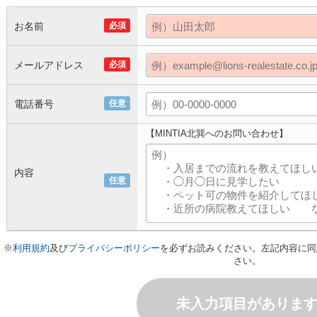
お名前
必須
メールアドレス
必須
電話番号
任意
【MINTIA北巽へのお問い合わせ】
内容
任意
※
利用規約
及び
プライバシーポリシー
を必ずお読みください。左記内容に同
さい。
未入力項目がありま