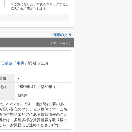
※ご覧になりたい写真をクリックすると
拡大されて表示されます。
情報の見方
【マンション】
千日前線
「
南巽
」駅 徒歩11分
益費
-
年数）
1987年 4月 ( 築39年 )
5階建
能なマンションです！徒歩6分に駅のあ
も高い安心のマンション物件です！こち
阪市生野区エリアにある賃貸情報のこと
当社は、多種多様な賃貸情報を取り扱っ
ら、お気軽にご連絡ください(^^)