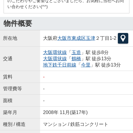
のこだわりやご要望などございましたら、お気軽に当社へお問
い合わせください(^^)
物件概要
所在地
大阪府
大阪市東成区
玉津
２丁目1-2
大阪環状線
「
玉造
」駅 徒歩8分
交通
大阪環状線
「
鶴橋
」駅 徒歩13分
地下鉄千日前線
「
今里
」駅 徒歩13分
賃料
-
管理費等
-
面積
-
築年月
2008年 11月(築17年)
種別 / 構造
マンション / 鉄筋コンクリート