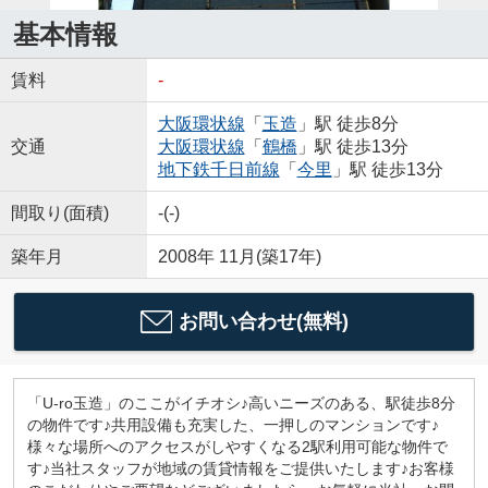
基本情報
賃料
-
大阪環状線
「
玉造
」駅 徒歩8分
交通
大阪環状線
「
鶴橋
」駅 徒歩13分
地下鉄千日前線
「
今里
」駅 徒歩13分
間取り(面積)
-(-)
築年月
2008年 11月(築17年)
お問い合わせ(無料)
「U-ro玉造」のここがイチオシ♪高いニーズのある、駅徒歩8分
の物件です♪共用設備も充実した、一押しのマンションです♪
様々な場所へのアクセスがしやすくなる2駅利用可能な物件で
す♪当社スタッフが地域の賃貸情報をご提供いたします♪お客様