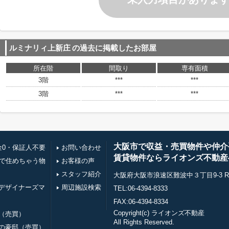
ルミナリィ上新庄
の過去に掲載したお部屋
所在階
間取り
専有面積
3階
***
***
3階
***
***
大阪市で収益・売買物件や仲介
金0・保証人不要
お問い合わせ
賃貸物件ならライオンズ不動産
万で住めちゃう物
お客様の声
スタッフ紹介
大阪府大阪市浪速区難波中３丁目9-3 RE0
デザイナーズマ
周辺施設検索
TEL:06-4394-8333
FAX:06-4394-8334
Copyright(c) ライオンズ不動産
（売買）
All Rights Reserved.
の豪邸（売買）