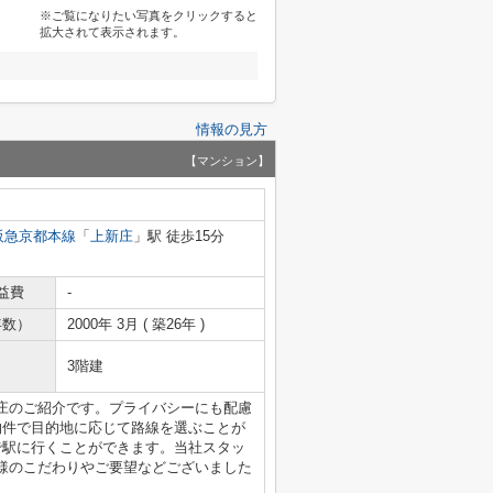
※ご覧になりたい写真をクリックすると
拡大されて表示されます。
情報の見方
【マンション】
阪急京都本線
「
上新庄
」駅 徒歩15分
益費
-
年数）
2000年 3月 ( 築26年 )
3階建
庄のご紹介です。プライバシーにも配慮
物件で目的地に応じて路線を選ぶことが
で駅に行くことができます。当社スタッ
様のこだわりやご要望などございました