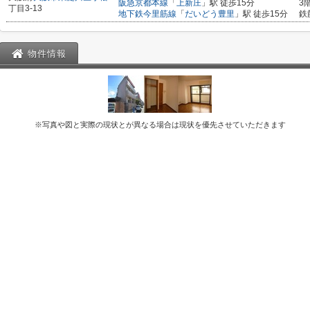
阪急京都本線
「
上新庄
」駅 徒歩15分
3
丁目3-13
地下鉄今里筋線
「
だいどう豊里
」駅 徒歩15分
鉄
物件情報
※写真や図と実際の現状とが異なる場合は現状を優先させていただきます