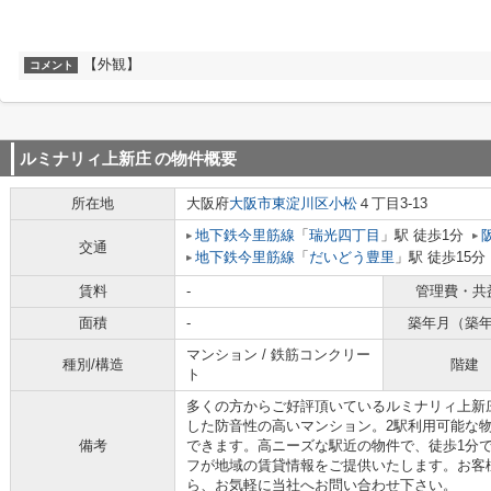
【外観】
コメント
ルミナリィ上新庄
の物件概要
所在地
大阪府
大阪市東淀川区
小松
４丁目3-13
地下鉄今里筋線
「
瑞光四丁目
」駅 徒歩1分
交通
地下鉄今里筋線
「
だいどう豊里
」駅 徒歩15分
賃料
-
管理費・共
面積
-
築年月（築
マンション / 鉄筋コンクリー
種別/構造
階建
ト
多くの方からご好評頂いているルミナリィ上新
した防音性の高いマンション。2駅利用可能な
備考
できます。高ニーズな駅近の物件で、徒歩1分
フが地域の賃貸情報をご提供いたします。お客
ら、お気軽に当社へお問い合わせ下さい。