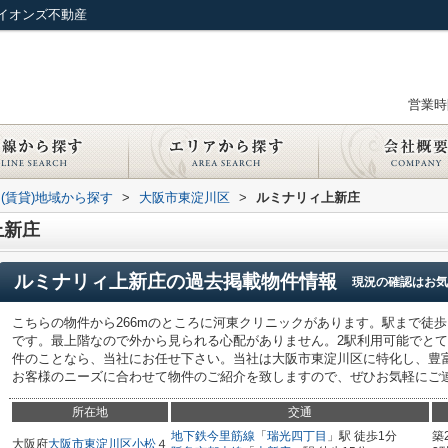
イオンズ不動産
営業時間
(賃貸)地域から探す
>
大阪市東淀川区
>
ルミナリィ上新庄
上新庄
ルミナリィ上新庄
の過去掲載物件情報
現況の確認はお気
こちらの物件から266mのところに河東クリニックがあります。駅まで徒
です。最上階なので外から見られる心配がありません。2駅利用可能でと
件のことなら、当社にお任せ下さい。当社は大阪市東淀川区に特化し、豊
お客様のニーズに合わせて物件のご紹介を致しますので、ぜひお気軽にご
所在地
交通
地下鉄今里筋線
「
瑞光四丁目
」駅 徒歩1分
築
大阪府
大阪市東淀川区
小松
４