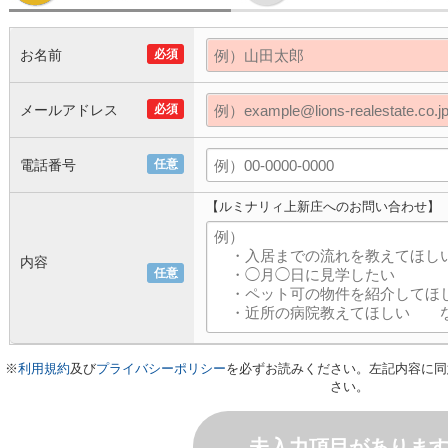
お名前
必須
メールアドレス
必須
電話番号
任意
【ルミナリィ上新庄へのお問い合わせ】
内容
任意
※
利用規約
及び
プライバシーポリシー
を必ずお読みください。左記内容に同
さい。
未入力項目がありま