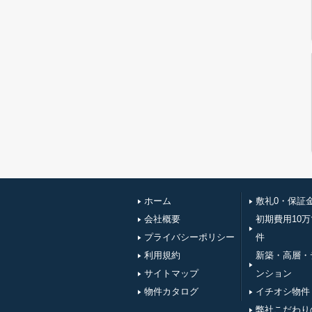
ホーム
敷礼0・保証
会社概要
初期費用10
プライバシーポリシー
件
利用規約
新築・高層・
サイトマップ
ンション
物件カタログ
イチオシ物件
弊社こだわり