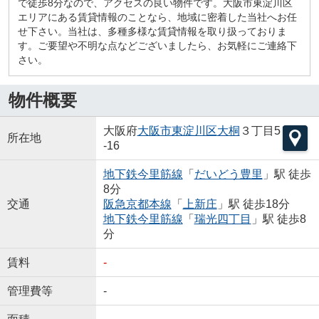
で徒歩8分なので、アクセスの良い物件です。大阪市東淀川区
エリアにある賃貸情報のことなら、地域に密着した当社へお任
せ下さい。当社は、多種多様な賃貸情報を取り扱っておりま
す。ご要望や不明な点などございましたら、お気軽にご連絡下
さい。
物件概要
大阪府
大阪市東淀川区
大桐
３丁目5
所在地
-16
地下鉄今里筋線
「
だいどう豊里
」駅 徒歩
8分
交通
阪急京都本線
「
上新庄
」駅 徒歩18分
地下鉄今里筋線
「
瑞光四丁目
」駅 徒歩8
分
賃料
-
管理費等
-