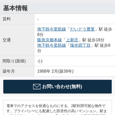
基本情報
賃料
-
地下鉄今里筋線
「
だいどう豊里
」駅 徒歩
8分
交通
阪急京都本線
「
上新庄
」駅 徒歩18分
地下鉄今里筋線
「
瑞光四丁目
」駅 徒歩8
分
間取り(面積)
-(-)
築年月
1988年 2月(築38年)
お問い合わせ(無料)
電車でのアクセスを快適なものにする、2駅利用可能な物件で
す。プライバシーにも配慮した防音性の高いマンション。駅ま