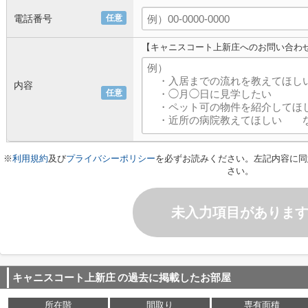
電話番号
任意
【キャニスコート上新庄へのお問い合わ
内容
任意
※
利用規約
及び
プライバシーポリシー
を必ずお読みください。左記内容に同
さい。
未入力項目がありま
キャニスコート上新庄
の過去に掲載したお部屋
所在階
間取り
専有面積