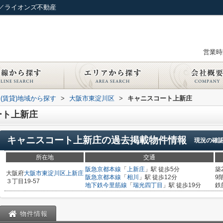
／ライオンズ不動産
営業時間
(賃貸)地域から探す
>
大阪市東淀川区
>
キャニスコート上新庄
ート上新庄
キャニスコート上新庄
の過去掲載物件情報
現況の確
所在地
交通
阪急京都本線
「
上新庄
」駅 徒歩5分
築
大阪府
大阪市東淀川区
上新庄
阪急京都本線
「
相川
」駅 徒歩12分
9
３丁目19-57
地下鉄今里筋線
「
瑞光四丁目
」駅 徒歩19分
鉄
物件情報