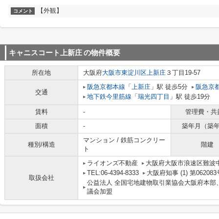
【外観】
コメント
キャニスコート上新庄
の物件概要
所在地
大阪府
大阪市東淀川区
上新庄
３丁目19-57
阪急京都本線
「
上新庄
」駅 徒歩5分
阪急京
交通
地下鉄今里筋線
「
瑞光四丁目
」駅 徒歩19分
賃料
-
管理費・共
面積
-
築年月（築
マンション / 鉄筋コンクリー
種別/構造
階建
ト
ライオンズ不動産
大阪府大阪市浪速区難波中３丁
TEL:06-4394-8333
大阪府知事 (1) 第062083
取扱会社
公益法人 全国宅地建物取引業協会大阪府本部
議会加盟