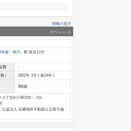
情報の見方
【マンション】
都本線
「
相川
」駅 徒歩12分
益費
-
年数）
2002年 3月 ( 築24年 )
9階建
目9-3 RE020－ 211
号
、公益法人 近畿地区不動産公正取引協