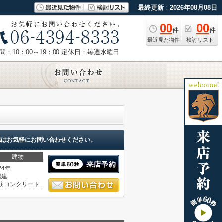
最終更新：2026年08月08日
00
00
件
件
最近見た物件
検討リスト
：10：00～19：00
定休日：毎週水曜日
認はお気軽にお問い合わせください。
建物
24年
階建
筋コンクリート