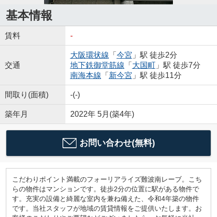
基本情報
賃料
-
大阪環状線
「
今宮
」駅 徒歩2分
交通
地下鉄御堂筋線
「
大国町
」駅 徒歩7分
南海本線
「
新今宮
」駅 徒歩11分
間取り(面積)
-(-)
築年月
2022年 5月(築4年)
お問い合わせ(無料)
こだわりポイント満載のフォーリアライズ難波南レーブ。こち
らの物件はマンションです。徒歩2分の位置に駅がある物件で
す。充実の設備と綺麗な室内を兼ね備えた、令和4年築の物件
です。当社スタッフが地域の賃貸情報をご提供いたします。お