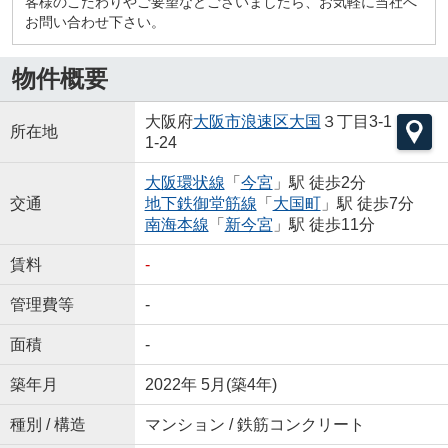
客様のこだわりやご要望などございましたら、お気軽に当社へ
お問い合わせ下さい。
物件概要
大阪府
大阪市浪速区
大国
３丁目3-1
所在地
1-24
大阪環状線
「
今宮
」駅 徒歩2分
交通
地下鉄御堂筋線
「
大国町
」駅 徒歩7分
南海本線
「
新今宮
」駅 徒歩11分
賃料
-
管理費等
-
面積
-
築年月
2022年 5月(築4年)
種別 / 構造
マンション / 鉄筋コンクリート