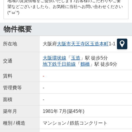
地域の賃貸情報をご提供いたします♪お客様のこだわりやご要
望などございましたら、お気軽に当社へお問い合わせください
(*´ω`*)
物件概要
所在地
大阪府
大阪市天王寺区
玉造本町
1-1
大阪環状線
「
玉造
」駅 徒歩5分
交通
地下鉄千日前線
「
鶴橋
」駅 徒歩9分
賃料
-
管理費等
-
面積
-
築年月
1981年 7月(築45年)
種別 / 構造
マンション / 鉄筋コンクリート