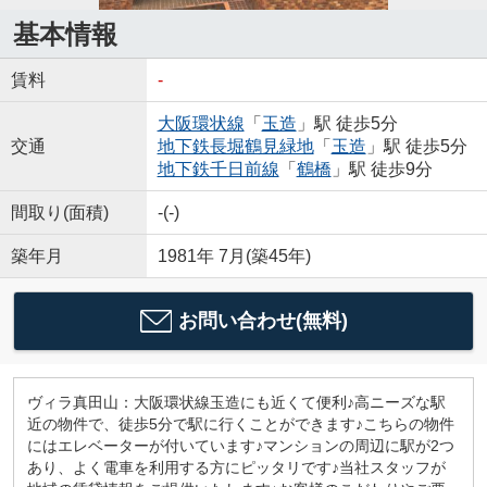
基本情報
賃料
-
大阪環状線
「
玉造
」駅 徒歩5分
交通
地下鉄長堀鶴見緑地
「
玉造
」駅 徒歩5分
地下鉄千日前線
「
鶴橋
」駅 徒歩9分
間取り(面積)
-(-)
築年月
1981年 7月(築45年)
お問い合わせ(無料)
ヴィラ真田山：大阪環状線玉造にも近くて便利♪高ニーズな駅
近の物件で、徒歩5分で駅に行くことができます♪こちらの物件
にはエレベーターが付いています♪マンションの周辺に駅が2つ
あり、よく電車を利用する方にピッタリです♪当社スタッフが